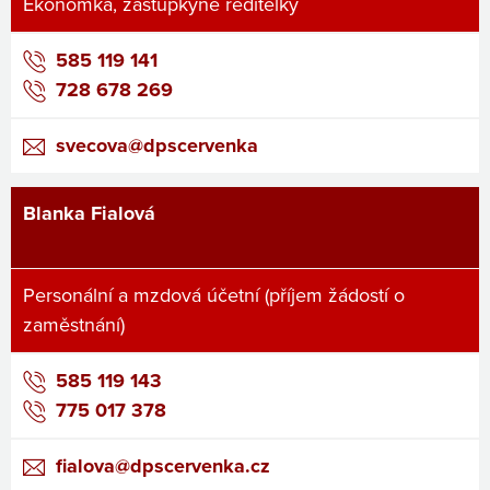
Ekonomka, zástupkyně ředitelky
585 119 141
728 678 269
svecova@dpscervenka
Blanka Fialová
Personální a mzdová účetní (příjem žádostí o
zaměstnání)
585 119 143
775 017 378
fialova@dpscervenka.cz