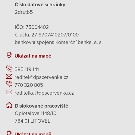
Číslo datové schránky:
2drutb5
IČO: 75004402
č. účtu: 27-9707410207/0100
bankovní spojení: Komerční banka, a. s.
Ukázat na mapě
585 119 141
reditel@dpscervenka.cz
770 320 805
reditelka@dpscervenka.cz
Dislokované pracoviště
Opletalova 1148/10
784 01 LITOVEL
Ukázat na mapě