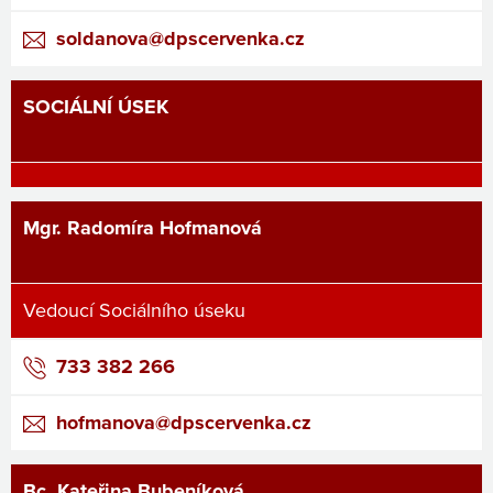
soldanova@dpscervenka.cz
SOCIÁLNÍ ÚSEK
Mgr. Radomíra Hofmanová
Vedoucí Sociálního úseku
733 382 266
hofmanova@dpscervenka.cz
Bc. Kateřina Bubeníková