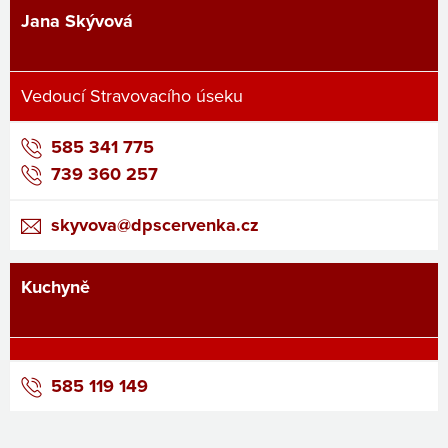
Jana Skývová
Vedoucí Stravovacího úseku
585 341 775
739 360 257
skyvova@dpscervenka.cz
Kuchyně
585 119 149