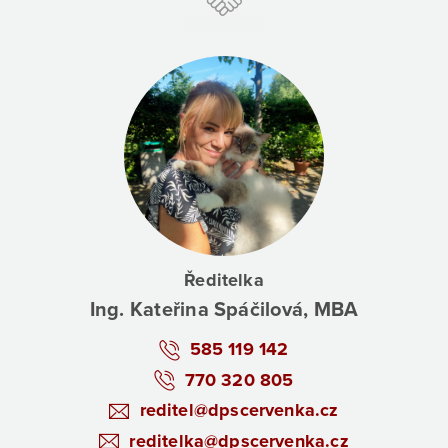
Ředitelka
Ing. Kateřina Spáčilová, MBA
585 119 142
770 320 805
reditel@dpscervenka.cz
reditelka@dpscervenka.cz