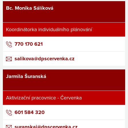
Bc. Monika Sálíková
Koordinátorka individuálního plánování
770 170 621
salikova@dpscervenka.cz
Jarmila Šuranská
Aktivizační pracovnice - Červenka
601 584 320
suranskaj@dpscervenka.cz