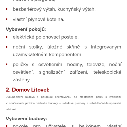
bezbariérový výtah, kuchyňský výtah;
vlastní plynová kotelna.
Vybavení pokojů:
elektrické polohovací postele;
noční stolky, úložné skříně s integrovaným
uzamykatelným komponentem;
poličky s osvětlením, hodiny, televize, noční
osvětlení, signalizační zařízení, teleskopické
zástěny.
2. Domov Litovel:
Dvo
upodlažní budova s pergolou orientovanou do městského parku s rybníkem.
V současnosti probíhá přístavba budovy – skladové prostory a rehabilitačně-terapeutická
místnost.
Vybavení budovy:
pokoje pro uživatele s balkónem, vlastní