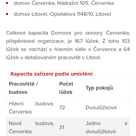
domov Červenka, Nádražní 105, Červenka
domov Litovel, Opletalova 1148/10, Litovel
Celková kapacita Domova pro seniory Červenka,
příspěvkové organizace, je 167 lůžek. Z toho 103
lůžek se nachází v hlavním sídle v Července a 64
lůžek v detašovaném pracovišti v Litovli.
Kapacita zařízení podle umístění:
Pracoviště /
Počet
Typ pokojů
budova
lůžek
Hlavní budova,
72
Dvoulůžkové
Červenka
Nová budova,
Jedno a
31
Červenka
dvoulůžkové