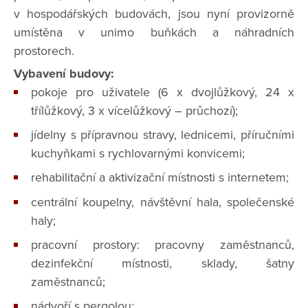
v hospodářských budovách, jsou nyní provizorně
umístěna v unimo buňkách a náhradních
prostorech.
Vybavení budovy:
pokoje pro uživatele (6 x dvojlůžkový, 24 x
třílůžkový, 3 x vícelůžkový – průchozí);
jídelny s přípravnou stravy, lednicemi, příručními
kuchyňkami s rychlovarnými konvicemi;
rehabilitační a aktivizační místnosti s internetem;
centrální koupelny, návštěvní hala, společenské
haly;
pracovní prostory: pracovny zaměstnanců,
dezinfekční místnosti, sklady, šatny
zaměstnanců;
nádvoří s pergolou;