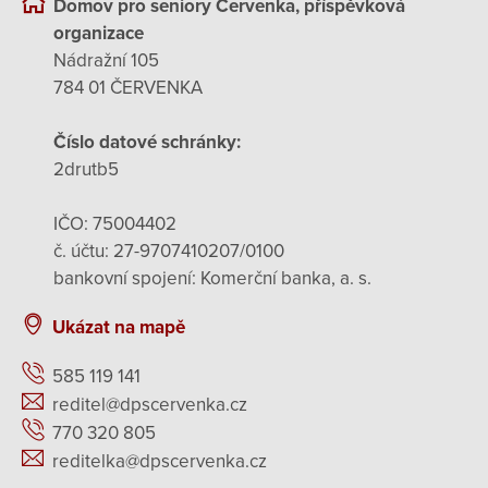
Domov pro seniory Červenka, příspěvková
organizace
Nádražní 105
784 01 ČERVENKA
Číslo datové schránky:
2drutb5
IČO: 75004402
č. účtu: 27-9707410207/0100
bankovní spojení: Komerční banka, a. s.
Ukázat na mapě
585 119 141
reditel@dpscervenka.cz
770 320 805
reditelka@dpscervenka.cz