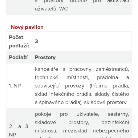
a prostory určené pro aktivizaci
uživatelů, WC
Nový pavilon
Počet
3
podlaží:
Podlaží
Prostory
kanceláře a pracovny zaměstnanců,
technické místnosti, prádelna a
1. NP
související provozy (třídírna prádla,
sklad infekčního prádla, sklady čistého
a špinavého prádla), skladové prostory
pokoje pro uživatele, sesterny,
skladové prostory, dezinfekční
2. a 3.
místnosti, mezisklad nebezpečného
NP