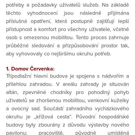
potřeby a požadavky uživatelů služeb. Na základě
těchto vyhodnocení jsou následně přijímána
příslušná opatření, která postupně zajišťují lepší
přístupnost a komfort pro všechny uživatele, včetně
osob s omezenou mobilitou. Tento proces zahrnuje
průběžné sledování a přizpůsobování prostor tak,
aby vyhovovaly co nejširšímu okruhu potřeb.
1. Domov Červenka:
Třípodlažní hlavní budova je spojena s nádvořím a
přilehlou zahradou. V areálu zahrady je situován
altán, zpevněné chodníky pro pohodlný pohyb
uživatelů se zhoršenou mobilitou, venkovní kuželky
a ovocný sad. Součástí zahradního vycházkového
okruhu je „křížová cesta“. Původní hospodářské
budovy byly zbourány z důvodu výstavby nového
pavilonu; pracoviště, původně umístěná