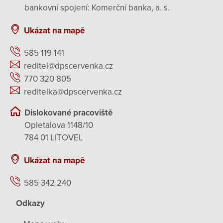
bankovní spojení: Komerční banka, a. s.
Ukázat na mapě
585 119 141
reditel@dpscervenka.cz
770 320 805
reditelka@dpscervenka.cz
Dislokované pracoviště
Opletalova 1148/10
784 01 LITOVEL
Ukázat na mapě
585 342 240
Odkazy