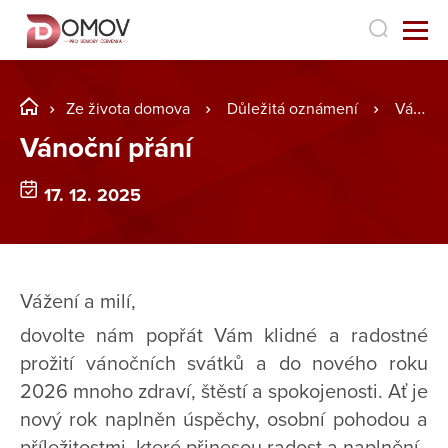
Ze života domova
Důležitá oznámení
Vánoční přání
Vánoční přání
17. 12. 2025
Vážení a milí,
dovolte nám popřát Vám klidné a radostné
prožití vánočních svátků a do nového roku
2026 mnoho zdraví, štěstí a spokojenosti. Ať je
nový rok naplněn úspěchy, osobní pohodou a
příležitostmi, které přinesou radost a naplnění.