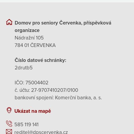
Domov pro seniory Červenka, příspěvková
organizace
Nádražní 105
784 01 ČERVENKA
Číslo datové schránky:
2drutb5
IČO: 75004402
č. účtu: 27-9707410207/0100
bankovní spojení: Komerční banka, a. s.
Ukázat na mapě
585 119 141
reditel@dpscervenka.cz