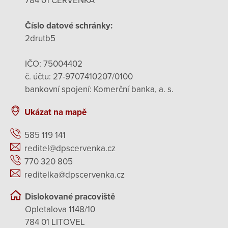
784 01 ČERVENKA
Číslo datové schránky:
2drutb5
IČO: 75004402
č. účtu: 27-9707410207/0100
bankovní spojení: Komerční banka, a. s.
Ukázat na mapě
585 119 141
reditel@dpscervenka.cz
770 320 805
reditelka@dpscervenka.cz
Dislokované pracoviště
Opletalova 1148/10
784 01 LITOVEL