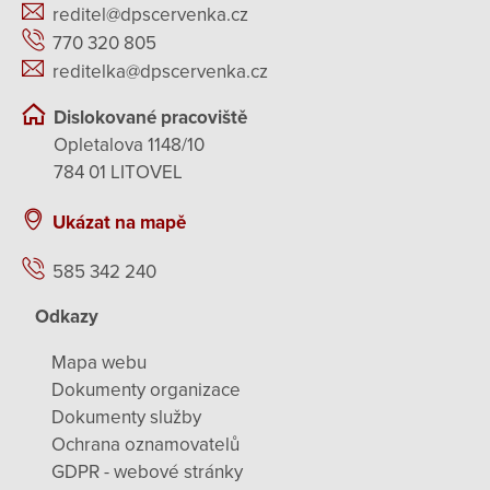
reditel@dpscervenka.cz
770 320 805
reditelka@dpscervenka.cz
Dislokované pracoviště
Opletalova 1148/10
784 01 LITOVEL
Ukázat na mapě
585 342 240
Odkazy
Mapa webu
Dokumenty organizace
Dokumenty služby
Ochrana oznamovatelů
GDPR - webové stránky