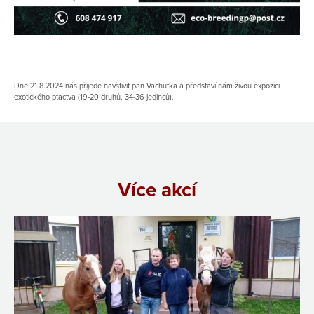
Dne 21.8.2024 nás přijede navštívit pan Vachutka a představí nám živou expozici
exotického ptactva (19-20 druhů, 34-36 jedinců).
Více akcí