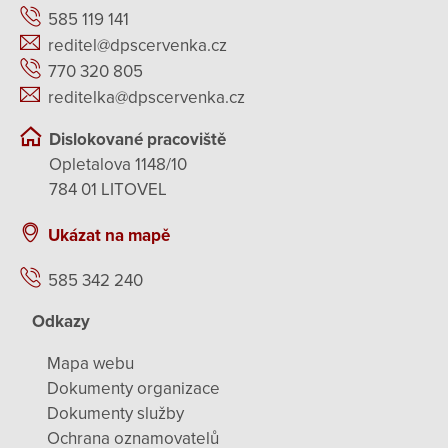
585 119 141
reditel@dpscervenka.cz
770 320 805
reditelka@dpscervenka.cz
Dislokované pracoviště
Opletalova 1148/10
784 01 LITOVEL
Ukázat na mapě
585 342 240
Odkazy
Mapa webu
Dokumenty organizace
Dokumenty služby
Ochrana oznamovatelů