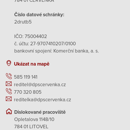
784 01 ČERVENKA
Číslo datové schránky:
2drutb5
IČO: 75004402
č. účtu: 27-9707410207/0100
bankovní spojení: Komerční banka, a. s.
Ukázat na mapě
585 119 141
reditel@dpscervenka.cz
770 320 805
reditelka@dpscervenka.cz
Dislokované pracoviště
Opletalova 1148/10
784 01 LITOVEL