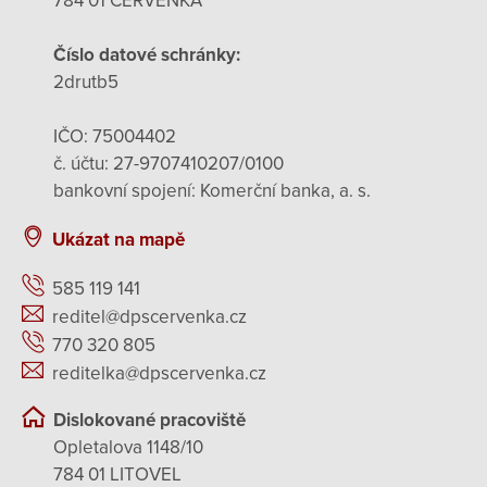
784 01 ČERVENKA
Číslo datové schránky:
2drutb5
IČO: 75004402
č. účtu: 27-9707410207/0100
bankovní spojení: Komerční banka, a. s.
Ukázat na mapě
585 119 141
reditel@dpscervenka.cz
770 320 805
reditelka@dpscervenka.cz
Dislokované pracoviště
Opletalova 1148/10
784 01 LITOVEL