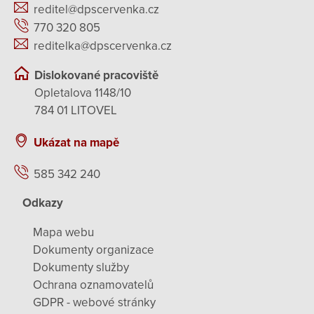
reditel@dpscervenka.cz
770 320 805
reditelka@dpscervenka.cz
Dislokované pracoviště
Opletalova 1148/10
784 01 LITOVEL
Ukázat na mapě
585 342 240
Odkazy
Mapa webu
Dokumenty organizace
Dokumenty služby
Ochrana oznamovatelů
GDPR - webové stránky