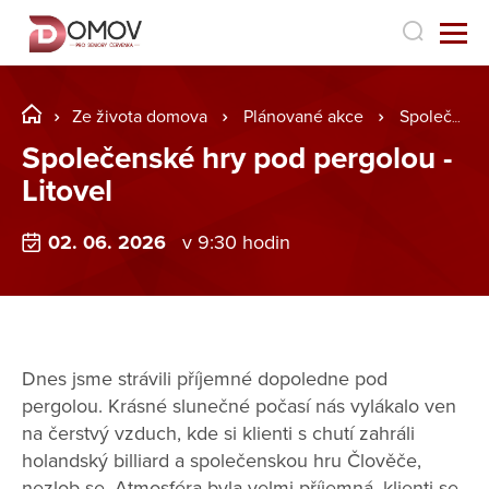
Ze života domova
Plánované akce
Společenské hry pod pergolou - Litovel
Společenské hry pod pergolou -
Litovel
02. 06. 2026
v 9:30 hodin
Dnes jsme strávili příjemné dopoledne pod
pergolou. Krásné slunečné počasí nás vylákalo ven
na čerstvý vzduch, kde si klienti s chutí zahráli
holandský billiard a společenskou hru Člověče,
nezlob se. Atmosféra byla velmi příjemná, klienti se