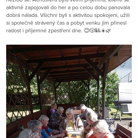
aktivně zapojovali do her a po celou dobu panovala
dobrá nálada. Všichni byli s aktivitou spokojeni, užili
si společně strávený čas a pobyt venku jim přinesl
radost i příjemné zpestření dne. 😊🎲🎱☀️🌿