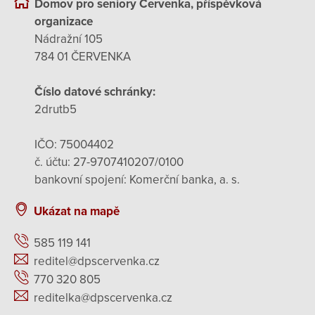
Domov pro seniory Červenka, příspěvková
organizace
Nádražní 105
784 01 ČERVENKA
Číslo datové schránky:
2drutb5
IČO: 75004402
č. účtu: 27-9707410207/0100
bankovní spojení: Komerční banka, a. s.
Ukázat na mapě
585 119 141
reditel@dpscervenka.cz
770 320 805
reditelka@dpscervenka.cz