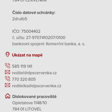
784 01 ČERVENKA
Číslo datové schránky:
2drutb5
IČO: 75004402
č. účtu: 27-9707410207/0100
bankovní spojení: Komerční banka, a. s.
Ukázat na mapě
585 119 141
reditel@dpscervenka.cz
770 320 805
reditelka@dpscervenka.cz
Dislokované pracoviště
Opletalova 1148/10
784 01 LITOVEL