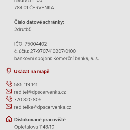
Nádražní 105
784 01 ČERVENKA
Číslo datové schránky:
2drutb5
IČO: 75004402
č. účtu: 27-9707410207/0100
bankovní spojení: Komerční banka, a. s.
Ukázat na mapě
585 119 141
reditel@dpscervenka.cz
770 320 805
reditelka@dpscervenka.cz
Dislokované pracoviště
Opletalova 1148/10