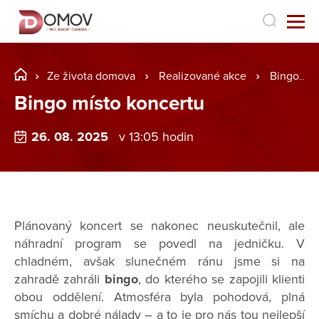
Ze života domova
Realizované akce
Bingo místo koncertu
Bingo místo koncertu
26. 08. 2025
v 13:05 hodin
Plánovaný koncert se nakonec neuskutečnil, ale
náhradní program se povedl na jedničku. V
chladném, avšak slunečném ránu jsme si na
zahradě zahráli
bingo
, do kterého se zapojili klienti
obou oddělení. Atmosféra byla pohodová, plná
smíchu a dobré nálady – a to je pro nás tou nejlepší