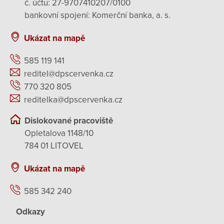
č. účtu: 27-9707410207/0100
bankovní spojení: Komerční banka, a. s.
Ukázat na mapě
585 119 141
reditel@dpscervenka.cz
770 320 805
reditelka@dpscervenka.cz
Dislokované pracoviště
Opletalova 1148/10
784 01 LITOVEL
Ukázat na mapě
585 342 240
Odkazy