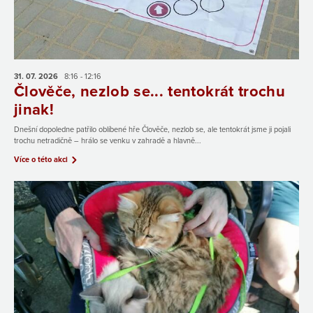
31. 07.
2026
8:16 - 12:16
Člověče, nezlob se... tentokrát trochu
jinak!
Dnešní dopoledne patřilo oblíbené hře Člověče, nezlob se, ale tentokrát jsme ji pojali
trochu netradičně – hrálo se venku v zahradě a hlavně...
Více o této akci