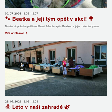
30. 07.
2026
8:06 - 12:07
🐾 Beatka a její tým opět v akci! 🌳
Dnešní dopoledne patřilo oblíbené felinoterapii s Beatkou a jejím zvířecím týmem.
Více o této akci
29. 07.
2026
8:03 - 12:03
🌞 Léto v naší zahradě 🌿