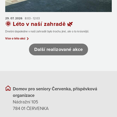
29. 07.
2026
8:03 - 12:03
🌞 Léto v naší zahradě 🌿
Dnešní dopoledne v naší zahradě bylo trochu jiné, ale o to krásnější.
Více o této akci
Další realizované akce
Domov pro seniory Červenka, příspěvková
organizace
Nádražní 105
784 01 ČERVENKA