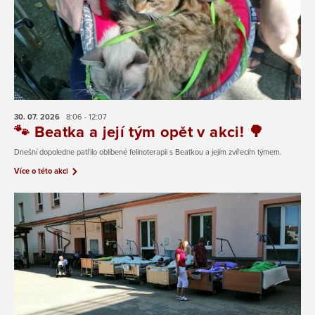
30. 07.
2026
8:06 - 12:07
🐾 Beatka a její tým opět v akci! 🌳
Dnešní dopoledne patřilo oblíbené felinoterapii s Beatkou a jejím zvířecím týmem.
Více o této akci