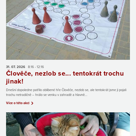
31. 07.
2026
8:16 - 12:16
Člověče, nezlob se... tentokrát trochu
jinak!
Dnešní dopoledne patřilo oblíbené hře Člověče, nezlob se, ale tentokrát jsme ji pojali
trochu netradičně – hrálo se venku v zahradě a hlavně...
Více o této akci