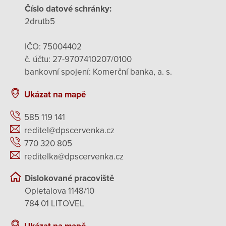
Číslo datové schránky:
2drutb5
IČO: 75004402
č. účtu: 27-9707410207/0100
bankovní spojení: Komerční banka, a. s.
Ukázat na mapě
585 119 141
reditel@dpscervenka.cz
770 320 805
reditelka@dpscervenka.cz
Dislokované pracoviště
Opletalova 1148/10
784 01 LITOVEL