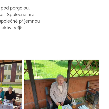
o pod pergolou.
sel. Společná hra
i společně příjemnou
aktivity.
☀️