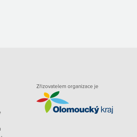
Zřizovatelem organizace je
e
ů