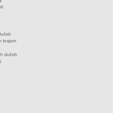
y
ti
služeb
m krajem
ch služeb
ů