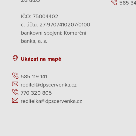
2drutb5
585 3
IČO: 75004402
č. účtu: 27-9707410207/0100
bankovní spojení: Komerční
banka, a. s.
Ukázat na mapě
585 119 141
reditel@dpscervenka.cz
770 320 805
reditelka@dpscervenka.cz