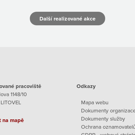
Další realizované akce
ované pracoviště
Odkazy
lova 1148/10
 LITOVEL
Mapa webu
Dokumenty organizac
Dokumenty služby
t na mapě
Ochrana oznamovatel