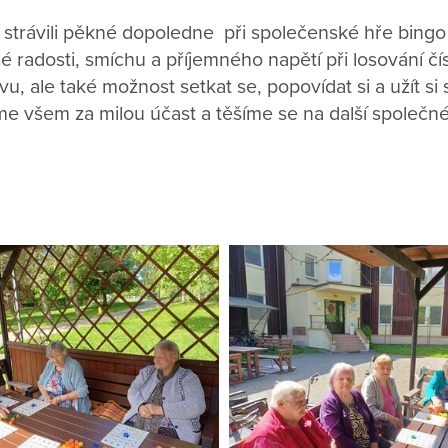
y strávili pěkné dopoledne při společenské hře bing
 radosti, smíchu a příjemného napětí při losování čí
vu, ale také možnost setkat se, popovídat si a užít s
 všem za milou účast a těšíme se na další společné 