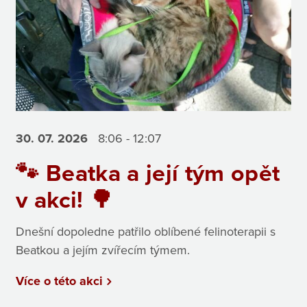
30. 07.
2026
8:06 - 12:07
🐾 Beatka a její tým opět
v akci! 🌳
Dnešní dopoledne patřilo oblíbené felinoterapii s
Beatkou a jejím zvířecím týmem.
Více o této akci