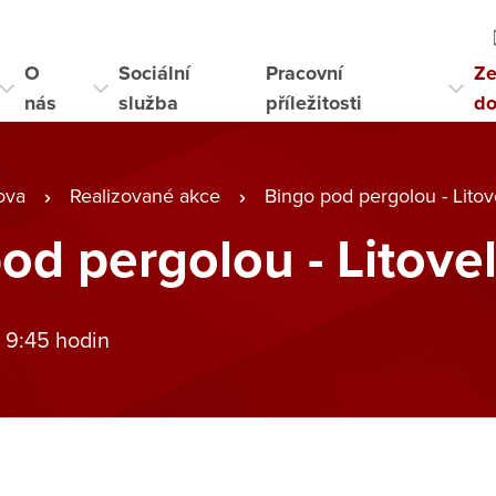
O
Sociální
Pracovní
Ze
nás
služba
příležitosti
d
ova
Realizované akce
Bingo pod pergolou - Litov
od pergolou - Litovel
 9:45 hodin