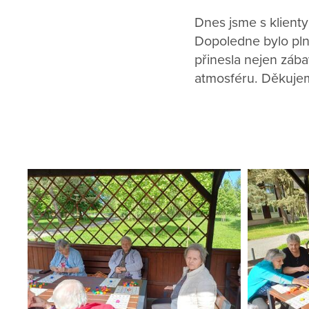
Dnes jsme s klient
Dopoledne bylo plné
přinesla nejen zába
atmosféru. Děkujeme