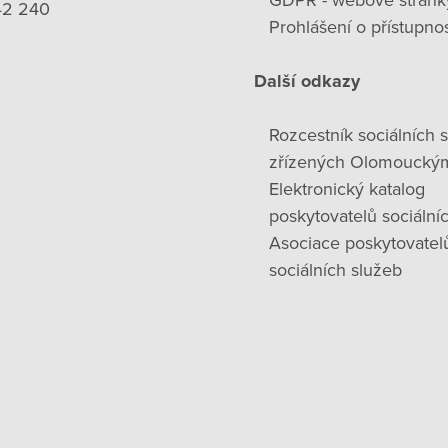
GDPR - webové stránk
42 240
Prohlášení o přístupnos
Další odkazy
Rozcestník sociálních 
zřízených Olomoucký
Elektronický katalog
poskytovatelů sociální
Asociace poskytovatel
sociálních služeb