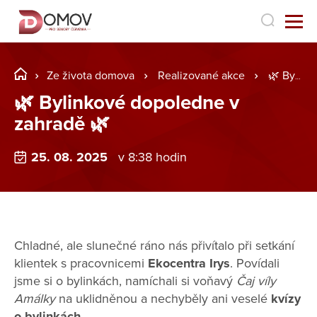
Ze života domova
Realizované akce
🌿 Bylinkové dopoledne v zahradě 🌿
🌿 Bylinkové dopoledne v
zahradě 🌿
25. 08. 2025
v 8:38 hodin
Chladné, ale slunečné ráno nás přivítalo při setkání
klientek s pracovnicemi
Ekocentra Irys
. Povídali
jsme si o bylinkách, namíchali si voňavý
Čaj víly
Amálky
na uklidněnou a nechyběly ani veselé
kvízy
o bylinkách
.