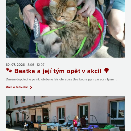
30. 07.
2026
8:06 - 12:07
🐾 Beatka a její tým opět v akci! 🌳
Dnešní dopoledne patřilo oblíbené felinoterapii s Beatkou a jejím zvířecím týmem.
Více o této akci