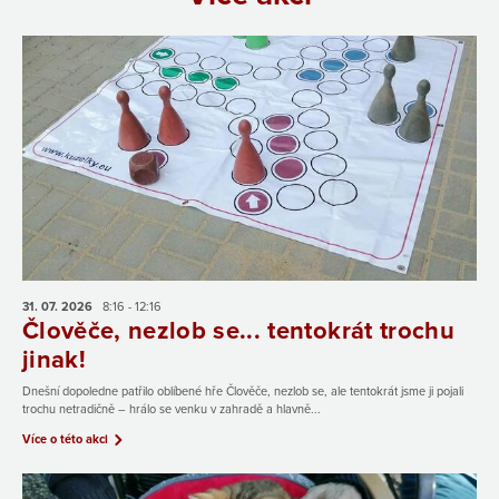
31. 07.
2026
8:16 - 12:16
Člověče, nezlob se... tentokrát trochu
jinak!
Dnešní dopoledne patřilo oblíbené hře Člověče, nezlob se, ale tentokrát jsme ji pojali
trochu netradičně – hrálo se venku v zahradě a hlavně...
Více o této akci