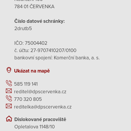
784 01 ČERVENKA
Číslo datové schránky:
2drutb5
IČO: 75004402
č. účtu: 27-9707410207/0100
bankovní spojení: Komerční banka, a. s.
Ukázat na mapě
585 119 141
reditel@dpscervenka.cz
770 320 805
reditelka@dpscervenka.cz
Dislokované pracoviště
Opletalova 1148/10