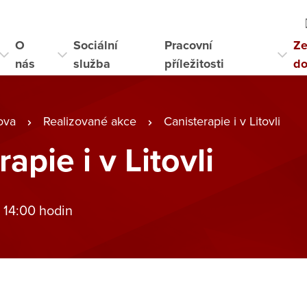
O
Sociální
Pracovní
Ze
nás
služba
příležitosti
d
ova
Realizované akce
Canisterapie i v Litovli
apie i v Litovli
 14:00 hodin