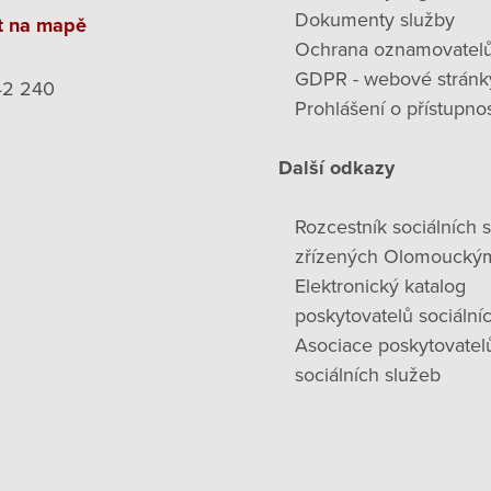
Dokumenty služby
t na mapě
Ochrana oznamovatel
GDPR - webové stránk
42 240
Prohlášení o přístupnos
Další odkazy
Rozcestník sociálních 
zřízených Olomoucký
Elektronický katalog
poskytovatelů sociální
Asociace poskytovatel
sociálních služeb