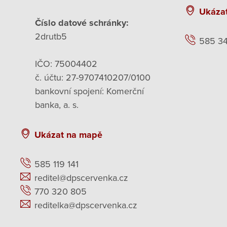
Ukáza
Číslo datové schránky:
2drutb5
585 3
IČO: 75004402
č. účtu: 27-9707410207/0100
bankovní spojení: Komerční
banka, a. s.
Ukázat na mapě
585 119 141
reditel@dpscervenka.cz
770 320 805
reditelka@dpscervenka.cz