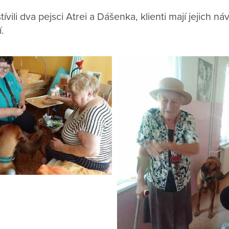
ívili dva pejsci Atrei a Dášenka, klienti mají jejich n
í.