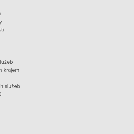
ů
y
ti
služeb
m krajem
ch služeb
ů