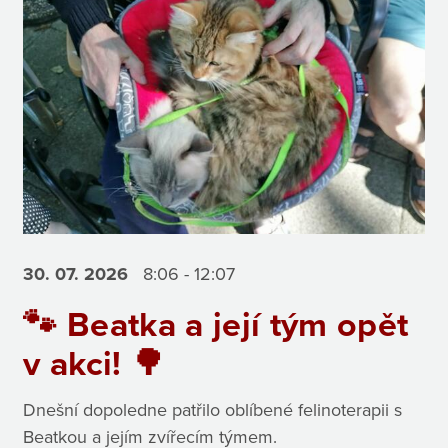
30. 07.
2026
8:06 - 12:07
🐾 Beatka a její tým opět
v akci! 🌳
Dnešní dopoledne patřilo oblíbené felinoterapii s
Beatkou a jejím zvířecím týmem.