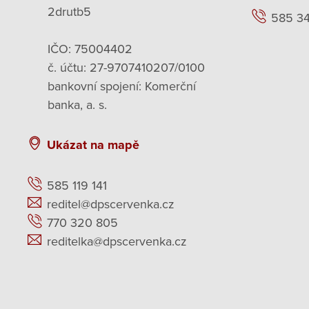
2drutb5
585 3
IČO: 75004402
č. účtu: 27-9707410207/0100
bankovní spojení: Komerční
banka, a. s.
Ukázat na mapě
585 119 141
reditel@dpscervenka.cz
770 320 805
reditelka@dpscervenka.cz