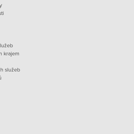
y
ti
služeb
m krajem
ch služeb
ů