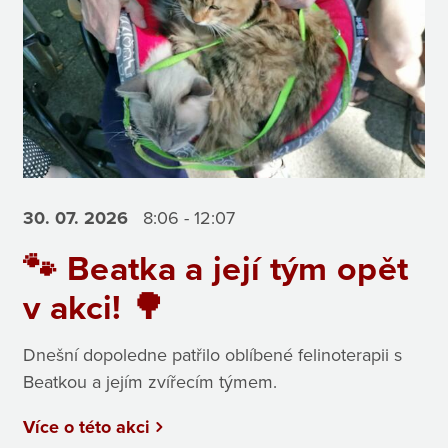
30. 07.
2026
8:06 - 12:07
🐾 Beatka a její tým opět
v akci! 🌳
Dnešní dopoledne patřilo oblíbené felinoterapii s
Beatkou a jejím zvířecím týmem.
Více o této akci