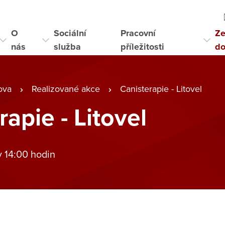
O
Sociální
Pracovní
Ze
nás
služba
příležitosti
d
ova
Realizované akce
Canisterapie - Litovel
rapie - Litovel
v 14:00 hodin