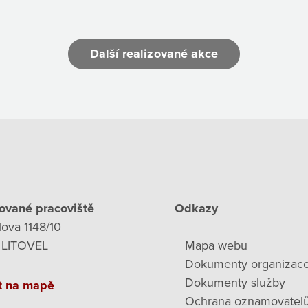
Další realizované akce
ované pracoviště
Odkazy
lova 1148/10
 LITOVEL
Mapa webu
Dokumenty organizac
Dokumenty služby
t na mapě
Ochrana oznamovatel