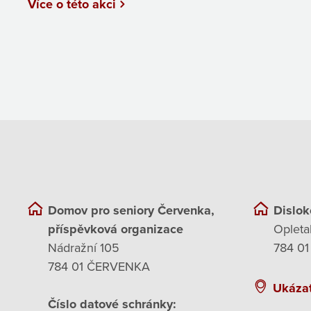
Více o této akci
Domov pro seniory Červenka,
Dislok
příspěvková organizace
Opleta
Nádražní 105
784 01
784 01 ČERVENKA
Ukáza
Číslo datové schránky: