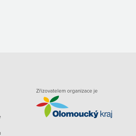
Zřizovatelem organizace je
e
ů