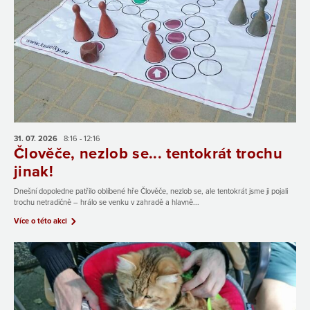
31. 07.
2026
8:16 - 12:16
Člověče, nezlob se... tentokrát trochu
jinak!
Dnešní dopoledne patřilo oblíbené hře Člověče, nezlob se, ale tentokrát jsme ji pojali
trochu netradičně – hrálo se venku v zahradě a hlavně...
Více o této akci