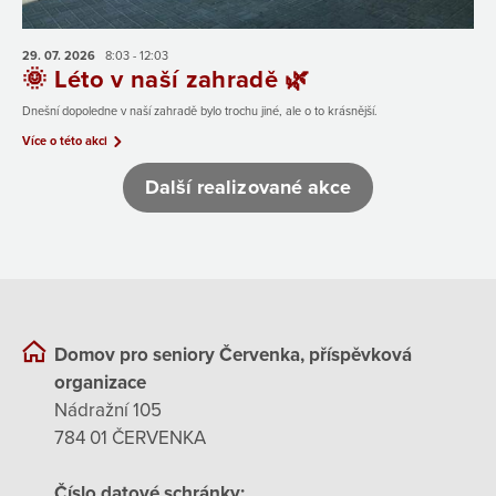
29. 07.
2026
8:03 - 12:03
🌞 Léto v naší zahradě 🌿
Dnešní dopoledne v naší zahradě bylo trochu jiné, ale o to krásnější.
Více o této akci
Další realizované akce
Domov pro seniory Červenka, příspěvková
organizace
Nádražní 105
784 01 ČERVENKA
Číslo datové schránky: