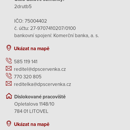
2drutb5
IČO: 75004402
č. účtu: 27-9707410207/0100
bankovní spojení: Komerční banka, a. s.
Ukázat na mapě
585 119 141
reditel@dpscervenka.cz
770 320 805
reditelka@dpscervenka.cz
Dislokované pracoviště
Opletalova 1148/10
784 01 LITOVEL
Ukázat na mapě