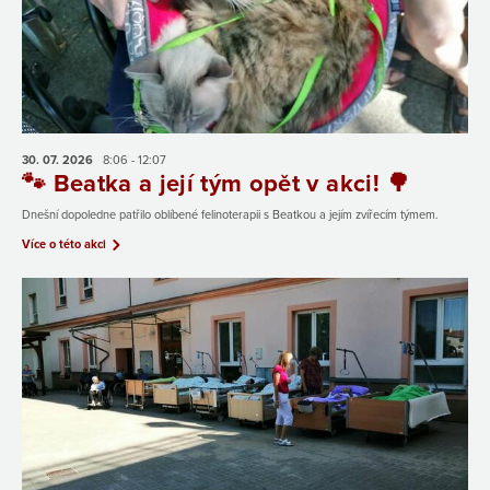
30. 07.
2026
8:06 - 12:07
🐾 Beatka a její tým opět v akci! 🌳
Dnešní dopoledne patřilo oblíbené felinoterapii s Beatkou a jejím zvířecím týmem.
Více o této akci