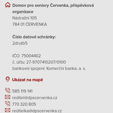
Domov pro seniory Červenka, příspěvková
organizace
Nádražní 105
784 01 ČERVENKA
Číslo datové schránky:
2drutb5
IČO: 75004402
č. účtu: 27-9707410207/0100
bankovní spojení: Komerční banka, a. s.
Ukázat na mapě
585 119 141
reditel@dpscervenka.cz
770 320 805
reditelka@dpscervenka.cz