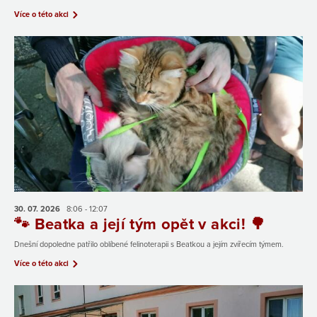
Více o této akci
30. 07.
2026
8:06 - 12:07
🐾 Beatka a její tým opět v akci! 🌳
Dnešní dopoledne patřilo oblíbené felinoterapii s Beatkou a jejím zvířecím týmem.
Více o této akci