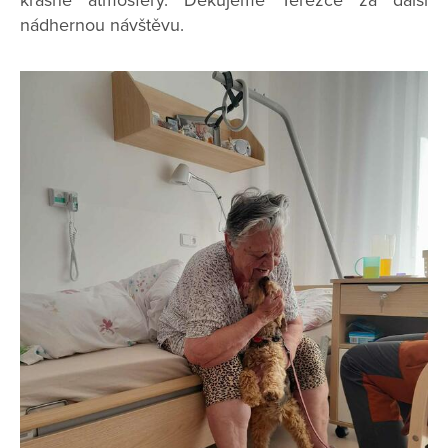
krásné atmosféry. Děkujeme Terezce za další
nádhernou návštěvu.