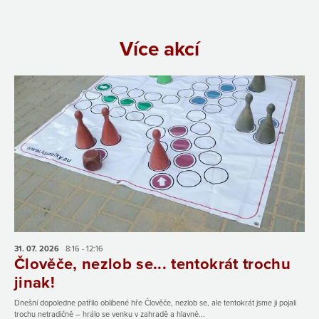
Více akcí
31. 07.
2026
8:16 - 12:16
Člověče, nezlob se... tentokrát trochu
jinak!
Dnešní dopoledne patřilo oblíbené hře Člověče, nezlob se, ale tentokrát jsme ji pojali
trochu netradičně – hrálo se venku v zahradě a hlavně...