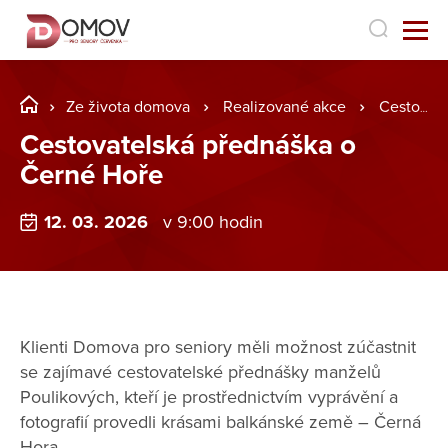
Ze života domova
Realizované akce
Cestovatelská přednáška o Černé Hoře
Cestovatelská přednáška o
Černé Hoře
12. 03. 2026
v 9:00 hodin
Klienti Domova pro seniory měli možnost zúčastnit
se zajímavé cestovatelské přednášky manželů
Poulikových, kteří je prostřednictvím vyprávění a
fotografií provedli krásami balkánské země – Černá
Hora.