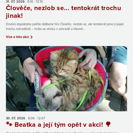
31. 07.
2026
8:16 - 12:16
Člověče, nezlob se... tentokrát trochu
jinak!
Dnešní dopoledne patřilo oblíbené hře Člověče, nezlob se, ale tentokrát jsme ji pojali
trochu netradičně – hrálo se venku v zahradě a hlavně...
Více o této akci
30. 07.
2026
8:06 - 12:07
🐾 Beatka a její tým opět v akci! 🌳