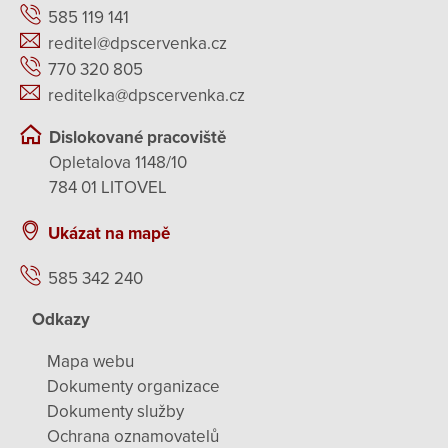
585 119 141
reditel@dpscervenka.cz
770 320 805
reditelka@dpscervenka.cz
Dislokované pracoviště
Opletalova 1148/10
784 01 LITOVEL
Ukázat na mapě
585 342 240
Odkazy
Mapa webu
Dokumenty organizace
Dokumenty služby
Ochrana oznamovatelů