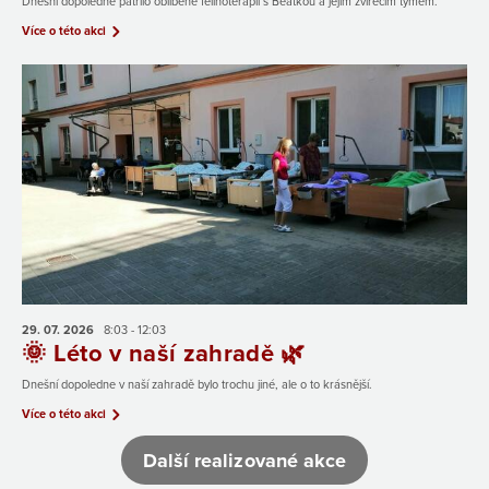
Dnešní dopoledne patřilo oblíbené felinoterapii s Beatkou a jejím zvířecím týmem.
Více o této akci
29. 07.
2026
8:03 - 12:03
🌞 Léto v naší zahradě 🌿
Dnešní dopoledne v naší zahradě bylo trochu jiné, ale o to krásnější.
Více o této akci
Další realizované akce