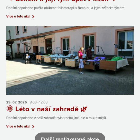
Dnešní dopoledne patřilo oblíbené felinoterapii s Beatkou a jejím zvířecím týmem.
Více o této akci
29. 07.
2026
8:03 - 12:03
🌞 Léto v naší zahradě 🌿
Dnešní dopoledne v naší zahradě bylo trochu jiné, ale o to krásnější.
Více o této akci
Další realizované akce