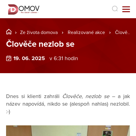
Ze života domova
Realizované akce
Člověče nezlob se
Člověče nezlob se
19. 06. 2025
v 6:31 hodin
Dnes si klienti zahráli
Člověče, nezlob se
– a jak
název napovídá, nikdo se (alespoň nahlas) nezlobil.
:-)