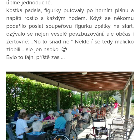
úplně jednoduché.
Kostka padala, figurky putovaly po herním plánu a
napětí rostlo s každým hodem. Když se někomu
podařilo poslat soupeřovu figurku zpátky na start,
ozývalo se nejen veselé povzbuzování, ale občas i
žertovné: „No to snad ne!“ Někteří se tedy maličko
zlobili… ale jen naoko. 😊
Bylo to fajn, příště zas …