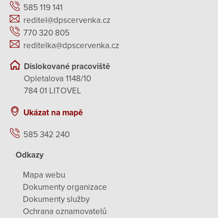
585 119 141
reditel@dpscervenka.cz
770 320 805
reditelka@dpscervenka.cz
Dislokované pracoviště
Opletalova 1148/10
784 01 LITOVEL
Ukázat na mapě
585 342 240
Odkazy
Mapa webu
Dokumenty organizace
Dokumenty služby
Ochrana oznamovatelů