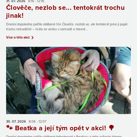
31. 07.
2026
8:16 - 12:16
Člověče, nezlob se... tentokrát trochu
jinak!
Dnešní dopoledne patřilo oblíbené hře Člověče, nezlob se, ale tentokrát jsme ji pojali
trochu netradičně – hrálo se venku v zahradě a hlavně...
Více o této akci
30. 07.
2026
8:06 - 12:07
🐾 Beatka a její tým opět v akci! 🌳
Dnešní dopoledne patřilo oblíbené felinoterapii s Beatkou a jejím zvířecím týmem.