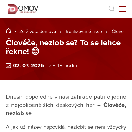
Ze života domova
Realizované akce
Člověče, nezlob se? To se lehce řekne! 😊
Člověče, nezlob se? To se lehce
řekne! 😊
02. 07. 2026
v 8:49 hodin
Dnešní dopoledne v naší zahradě patřilo jedné
z nejoblíbenějších deskových her –
Člověče,
nezlob se
.
A jak už název napovídá, nezlobit se není vždycky