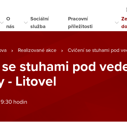
O
Sociální
Pracovní
Ze
nás
služba
příležitosti
d
ova
Realizované akce
Cvičení se stuhami pod veden
 se stuhami pod ved
 - Litovel
 9:30 hodin