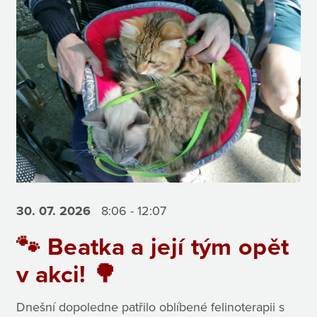
30. 07.
2026
8:06 - 12:07
🐾 Beatka a její tým opět
v akci! 🌳
Dnešní dopoledne patřilo oblíbené felinoterapii s