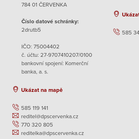
784 01 ČERVENKA
Ukáza
Číslo datové schránky:
2drutb5
585 3
IČO: 75004402
č. účtu: 27-9707410207/0100
bankovní spojení: Komerční
banka, a. s.
Ukázat na mapě
585 119 141
reditel@dpscervenka.cz
770 320 805
reditelka@dpscervenka.cz