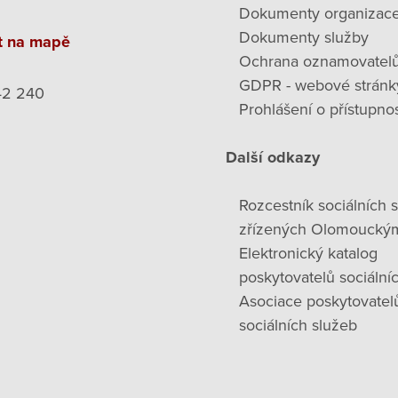
Dokumenty organizac
Dokumenty služby
t na mapě
Ochrana oznamovatel
GDPR - webové stránk
42 240
Prohlášení o přístupnos
Další odkazy
Rozcestník sociálních 
zřízených Olomoucký
Elektronický katalog
poskytovatelů sociální
Asociace poskytovatel
sociálních služeb