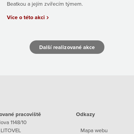
Beatkou a jejím zvířecím týmem.
Více o této akci
Další realizované akce
ované pracoviště
Odkazy
lova 1148/10
 LITOVEL
Mapa webu