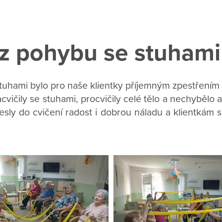
z pohybu se stuhami
stuhami bylo pro naše klientky příjemným zpestřením 
cvičily se stuhami, procvičily celé tělo a nechybělo 
sly do cvičení radost i dobrou náladu a klientkám se