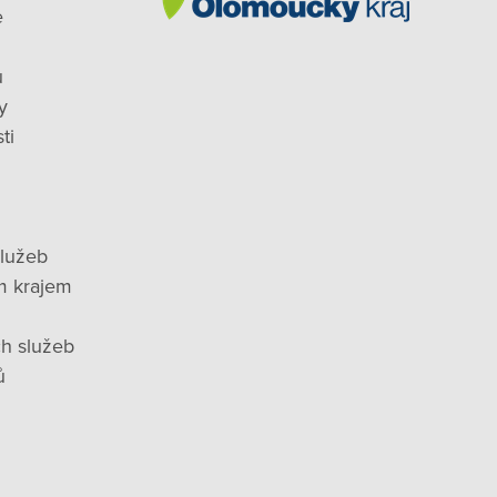
e
ů
y
ti
služeb
m krajem
ch služeb
ů