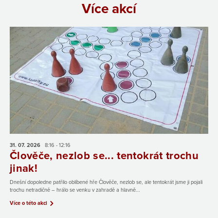
Více akcí
31. 07.
2026
8:16 - 12:16
Člověče, nezlob se... tentokrát trochu
jinak!
Dnešní dopoledne patřilo oblíbené hře Člověče, nezlob se, ale tentokrát jsme ji pojali
trochu netradičně – hrálo se venku v zahradě a hlavně...
Více o této akci