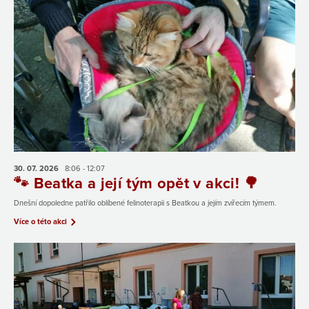
30. 07.
2026
8:06 - 12:07
🐾 Beatka a její tým opět v akci! 🌳
Dnešní dopoledne patřilo oblíbené felinoterapii s Beatkou a jejím zvířecím týmem.
Více o této akci