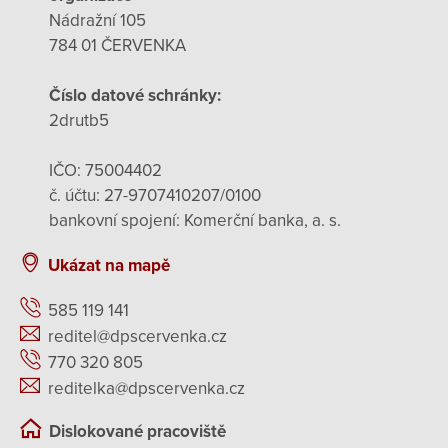
Nádražní 105
784 01 ČERVENKA
Číslo datové schránky:
2drutb5
IČO: 75004402
č. účtu: 27-9707410207/0100
bankovní spojení: Komerční banka, a. s.
Ukázat na mapě
585 119 141
reditel@dpscervenka.cz
770 320 805
reditelka@dpscervenka.cz
Dislokované pracoviště