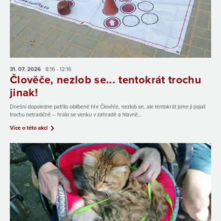
31. 07.
2026
8:16 - 12:16
Člověče, nezlob se... tentokrát trochu
jinak!
Dnešní dopoledne patřilo oblíbené hře Člověče, nezlob se, ale tentokrát jsme ji pojali
trochu netradičně – hrálo se venku v zahradě a hlavně...
Více o této akci