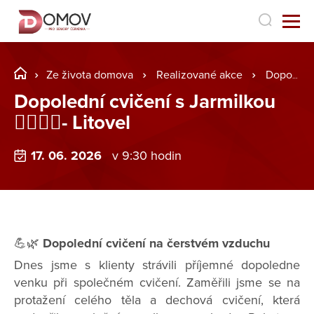
Ze života domova
Realizované akce
Dopolední cvičení s Jarmilkou 🏋️‍♂️🏋️‍♀️- Litovel
Dopolední cvičení s Jarmilkou
🏋️‍♂️🏋️‍♀️- Litovel
17. 06. 2026
v 9:30 hodin
💪🌿
Dopolední cvičení na čerstvém vzduchu
Dnes jsme s klienty strávili příjemné dopoledne
venku při společném cvičení. Zaměřili jsme se na
protažení celého těla a dechová cvičení, která