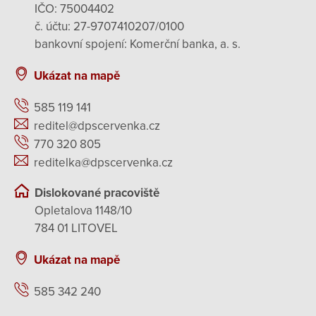
IČO: 75004402
č. účtu: 27-9707410207/0100
bankovní spojení: Komerční banka, a. s.
Ukázat na mapě
585 119 141
reditel@dpscervenka.cz
770 320 805
reditelka@dpscervenka.cz
Dislokované pracoviště
Opletalova 1148/10
784 01 LITOVEL
Ukázat na mapě
585 342 240