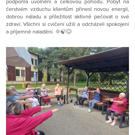
podpořila uvolnění a celkovou pohodu. Pobyt na
čerstvém vzduchu klientům přinesl novou energii,
dobrou náladu a příležitost aktivně pečovat o své
zdraví. Všichni si cvičení užili a odcházeli spokojení
a příjemně naladění. 🌞🍃😊