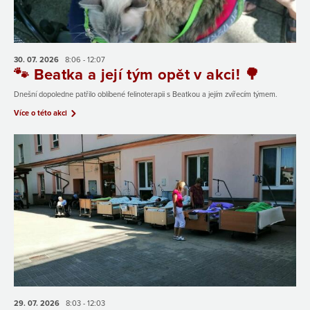
30. 07.
2026
8:06 - 12:07
🐾 Beatka a její tým opět v akci! 🌳
Dnešní dopoledne patřilo oblíbené felinoterapii s Beatkou a jejím zvířecím týmem.
Více o této akci
29. 07.
2026
8:03 - 12:03