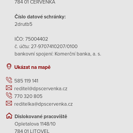
784 01 ČERVENKA
Číslo datové schránky:
2drutb5
IČO: 75004402
č. účtu: 27-9707410207/0100
bankovní spojení: Komerční banka, a. s.
Ukázat na mapě
585 119 141
reditel@dpscervenka.cz
770 320 805
reditelka@dpscervenka.cz
Dislokované pracoviště
Opletalova 1148/10
784 01 LITOVEL