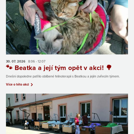
30. 07.
2026
8:06 - 12:07
🐾 Beatka a její tým opět v akci! 🌳
Dnešní dopoledne patřilo oblíbené felinoterapii s Beatkou a jejím zvířecím týmem.
Více o této akci