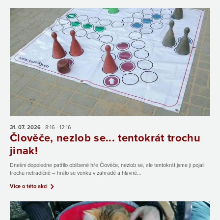
31. 07.
2026
8:16 - 12:16
Člověče, nezlob se... tentokrát trochu
jinak!
Dnešní dopoledne patřilo oblíbené hře Člověče, nezlob se, ale tentokrát jsme ji pojali
trochu netradičně – hrálo se venku v zahradě a hlavně...
Více o této akci