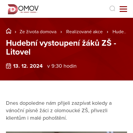
Ze života domova
Realizované akce
Hudební vystoupení žáků ZŠ - Litovel
Hudební vystoupení žáků ZŠ -
Litovel
13. 12. 2024
v 9:30 hodin
Dnes dopoledne nám přijeli zazpívat koledy a
vánoční písně žáci z olomoucké ZŠ, přivezli
klientům i malé pohoštění.