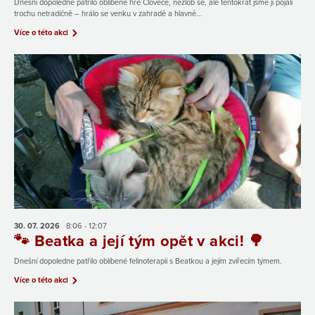
Dnešní dopoledne patřilo oblíbené hře Člověče, nezlob se, ale tentokrát jsme ji pojali
trochu netradičně – hrálo se venku v zahradě a hlavně...
Více o této akci
30. 07.
2026
8:06 - 12:07
🐾 Beatka a její tým opět v akci! 🌳
Dnešní dopoledne patřilo oblíbené felinoterapii s Beatkou a jejím zvířecím týmem.
Více o této akci