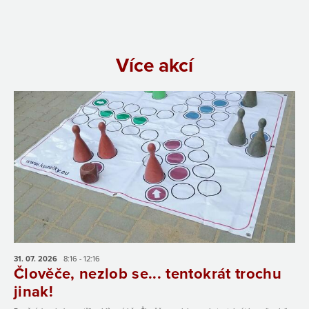
Více akcí
31. 07.
2026
8:16 - 12:16
Člověče, nezlob se... tentokrát trochu
jinak!