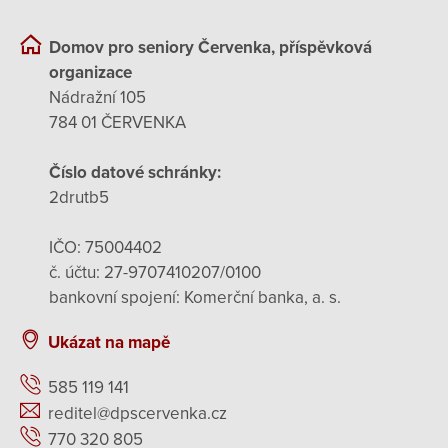
Domov pro seniory Červenka, příspěvková
organizace
Nádražní 105
784 01 ČERVENKA
Číslo datové schránky:
2drutb5
IČO: 75004402
č. účtu: 27-9707410207/0100
bankovní spojení: Komerční banka, a. s.
Ukázat na mapě
585 119 141
reditel@dpscervenka.cz
770 320 805