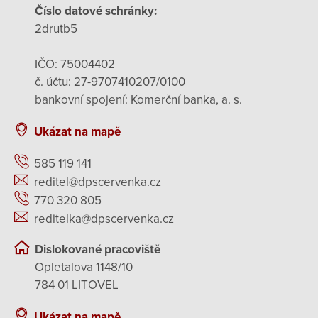
Číslo datové schránky:
2drutb5
IČO: 75004402
č. účtu: 27-9707410207/0100
bankovní spojení: Komerční banka, a. s.
Ukázat na mapě
585 119 141
reditel@dpscervenka.cz
770 320 805
reditelka@dpscervenka.cz
Dislokované pracoviště
Opletalova 1148/10
784 01 LITOVEL
Ukázat na mapě