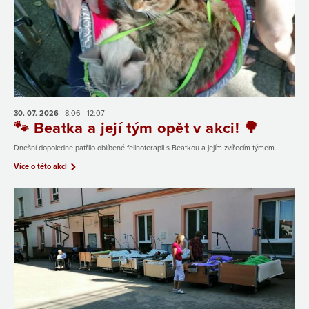
30. 07.
2026
8:06 - 12:07
🐾 Beatka a její tým opět v akci! 🌳
Dnešní dopoledne patřilo oblíbené felinoterapii s Beatkou a jejím zvířecím týmem.
Více o této akci