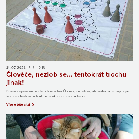
31. 07.
2026
8:16 - 12:16
Člověče, nezlob se... tentokrát trochu
jinak!
Dnešní dopoledne patřilo oblíbené hře Člověče, nezlob se, ale tentokrát jsme ji pojali
trochu netradičně – hrálo se venku v zahradě a hlavně...
Více o této akci