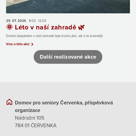
29. 07.
2026
8:03 - 12:03
🌞 Léto v naší zahradě 🌿
Dnešní dopoledne v naší zahradě bylo trochu jiné, ale o to krásnější.
Více o této akci
Další realizované akce
Domov pro seniory Červenka, příspěvková
organizace
Nádražní 105
784 01 ČERVENKA