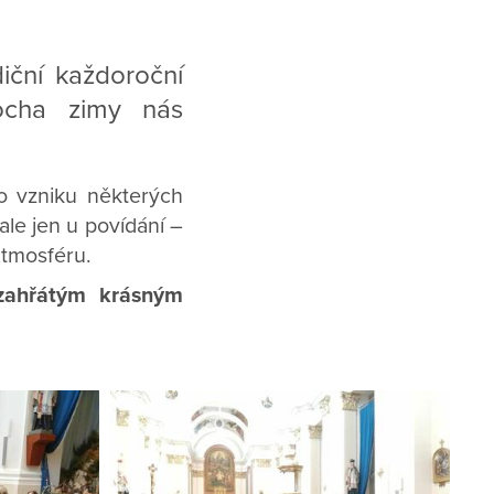
iční každoroční
ocha zimy nás
o vzniku některých
ale jen u povídání –
atmosféru.
zahřátým krásným