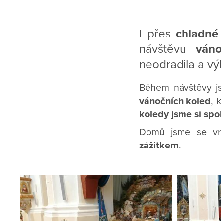
I přes
chladné
návštěvu
váno
neodradila a výl
Během návštěvy j
vánočních koled
, 
koledy jsme si spol
Domů jsme se vr
zážitkem
.