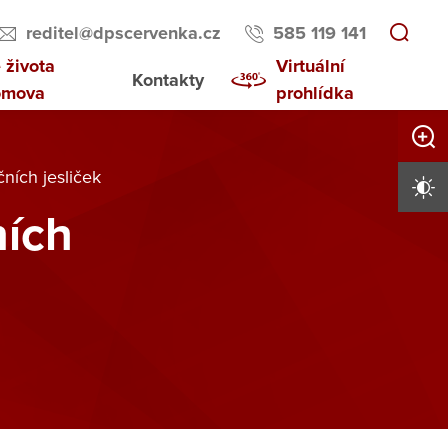
reditel@dpscervenka.cz
585 119 141
 života
Virtuální
Kontakty
omova
prohlídka
Zvětši
ních jesliček
Vysoký 
ních