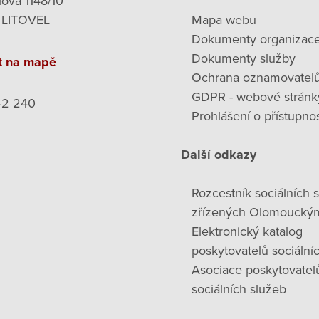
lova 1148/10
 LITOVEL
Mapa webu
Dokumenty organizac
Dokumenty služby
t na mapě
Ochrana oznamovatel
GDPR - webové stránk
42 240
Prohlášení o přístupnos
Další odkazy
Rozcestník sociálních 
zřízených Olomoucký
Elektronický katalog
poskytovatelů sociální
Asociace poskytovatel
sociálních služeb