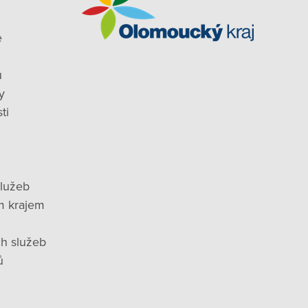
e
ů
y
ti
služeb
m krajem
ch služeb
ů