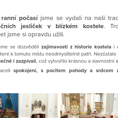
 ranní počasí
jsme se vydali na naši trad
čních jesliček v blízkém kostele
. Tr
et jsme si opravdu užili.
sme se dozvěděli
zajímavosti z historie kostela
i 
které k tomuto místu neodmyslitelně patří. Nezůstalo 
ečně i zazpívali
, což vytvořilo krásnou a slavnostní 
aceli
spokojení, s pocitem pohody a srdcem 