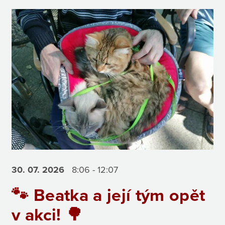
30. 07.
2026
8:06 - 12:07
🐾 Beatka a její tým opět
v akci! 🌳