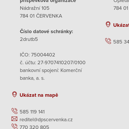
příspěvková organizace
Opleta
Nádražní 105
784 01
784 01 ČERVENKA
Ukáza
Číslo datové schránky:
2drutb5
585 3
IČO: 75004402
č. účtu: 27-9707410207/0100
bankovní spojení: Komerční
banka, a. s.
Ukázat na mapě
585 119 141
reditel@dpscervenka.cz
770 320 805