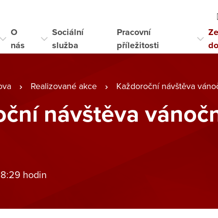
O
Sociální
Pracovní
Ze
nás
služba
příležitosti
d
ova
Realizované akce
Každoroční návštěva vánoč
ční návštěva vánoč
 8:29 hodin