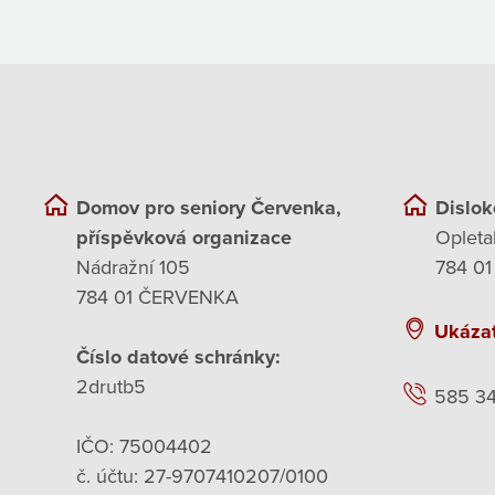
Domov pro seniory Červenka,
Dislok
příspěvková organizace
Opleta
Nádražní 105
784 01
784 01 ČERVENKA
Ukáza
Číslo datové schránky:
2drutb5
585 3
IČO: 75004402
č. účtu: 27-9707410207/0100