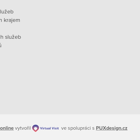
služeb
m krajem
ch služeb
ů
online
vytvořil
ve spolupráci s
PUXdesign.cz