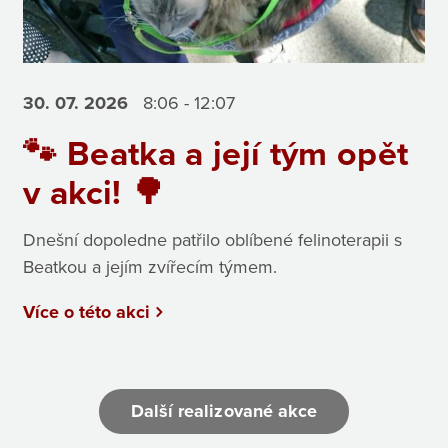
30. 07.
2026
8:06 - 12:07
🐾 Beatka a její tým opět
v akci! 🌳
Dnešní dopoledne patřilo oblíbené felinoterapii s
Beatkou a jejím zvířecím týmem.
Více o této akci
Další realizované akce