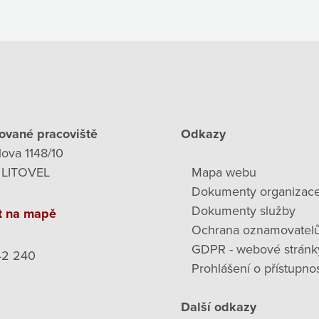
ované pracoviště
Odkazy
lova 1148/10
 LITOVEL
Mapa webu
Dokumenty organizac
Dokumenty služby
t na mapě
Ochrana oznamovatel
GDPR - webové stránk
42 240
Prohlášení o přístupnos
Další odkazy