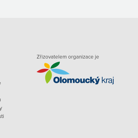
Zřizovatelem organizace je
e
ů
y
ti