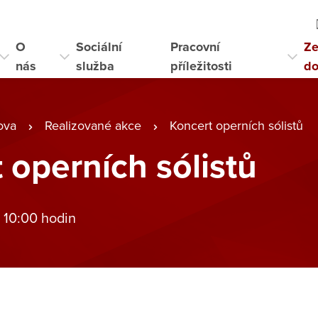
O
Sociální
Pracovní
Ze
nás
služba
příležitosti
d
ova
Realizované akce
Koncert operních sólistů
 operních sólistů
 10:00 hodin