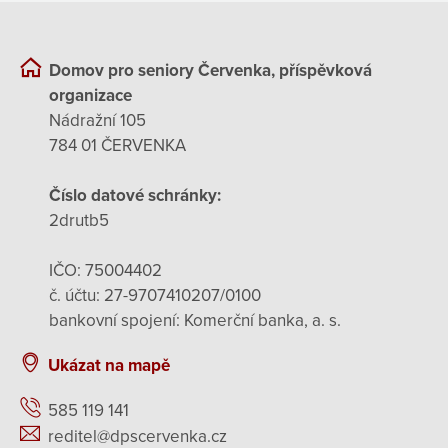
Domov pro seniory Červenka, příspěvková
organizace
Nádražní 105
784 01 ČERVENKA
Číslo datové schránky:
2drutb5
IČO: 75004402
č. účtu: 27-9707410207/0100
bankovní spojení: Komerční banka, a. s.
Ukázat na mapě
585 119 141
reditel@dpscervenka.cz