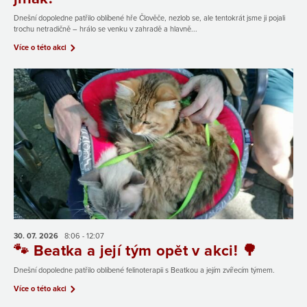
Dnešní dopoledne patřilo oblíbené hře Člověče, nezlob se, ale tentokrát jsme ji pojali
trochu netradičně – hrálo se venku v zahradě a hlavně...
Více o této akci
30. 07.
2026
8:06 - 12:07
🐾 Beatka a její tým opět v akci! 🌳
Dnešní dopoledne patřilo oblíbené felinoterapii s Beatkou a jejím zvířecím týmem.
Více o této akci