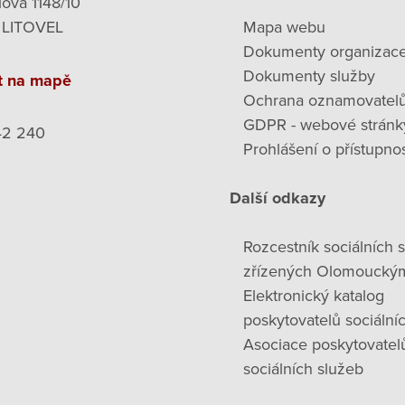
lova 1148/10
 LITOVEL
Mapa webu
Dokumenty organizac
Dokumenty služby
t na mapě
Ochrana oznamovatel
GDPR - webové stránk
42 240
Prohlášení o přístupnos
Další odkazy
Rozcestník sociálních 
zřízených Olomoucký
Elektronický katalog
poskytovatelů sociální
Asociace poskytovatel
sociálních služeb