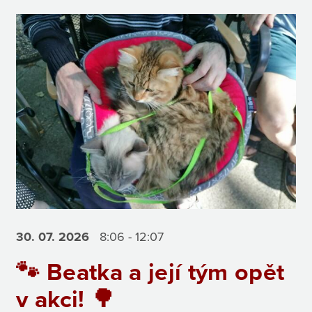
30. 07.
2026
8:06 - 12:07
🐾 Beatka a její tým opět
v akci! 🌳