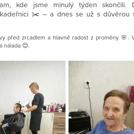
am, kde jsme minulý týden skončili.
 kadeřnici ✂️ – a dnes se už s důvěrou sv
y před zrcadlem a hlavně radost z proměny 🌸. 
á nálada 😊.