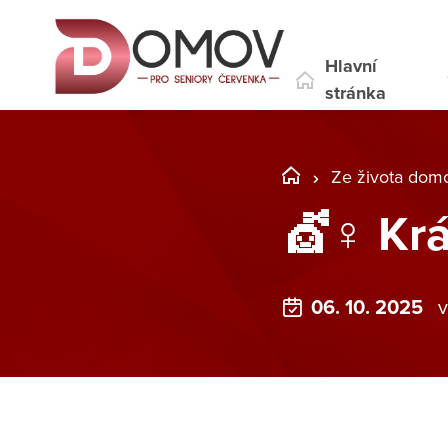
Hlavní
stránka
Ze života dom
💇♀️ Kr
06. 10. 2025
v