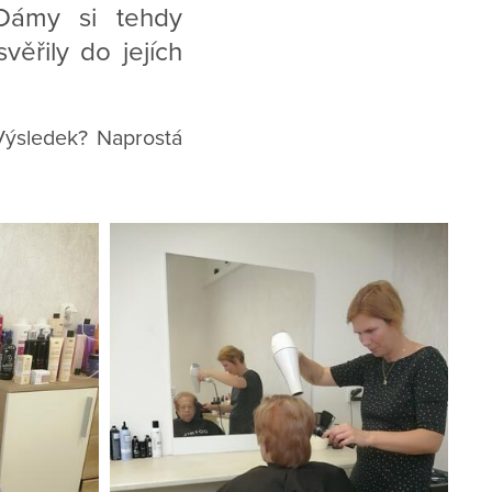
 Dámy si tehdy
ěřily do jejích
Výsledek? Naprostá