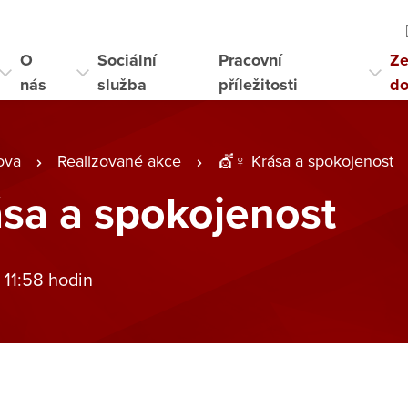
O
Sociální
Pracovní
Ze
nás
služba
příležitosti
d
ova
Realizované akce
💇♀️ Krása a spokojenost
ása a spokojenost
 11:58 hodin