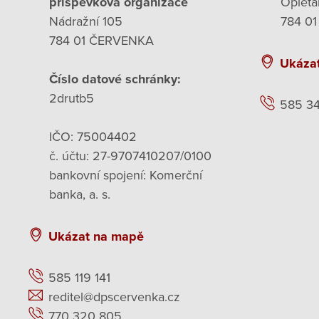
příspěvková organizace
Opleta
Nádražní 105
784 01
784 01 ČERVENKA
Ukáza
Číslo datové schránky:
2drutb5
585 3
IČO: 75004402
č. účtu: 27-9707410207/0100
bankovní spojení: Komerční
banka, a. s.
Ukázat na mapě
585 119 141
reditel@dpscervenka.cz
770 320 805