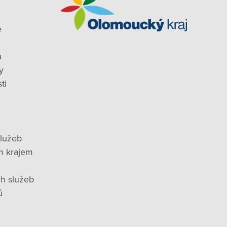
e
ů
y
ti
služeb
m krajem
ch služeb
ů