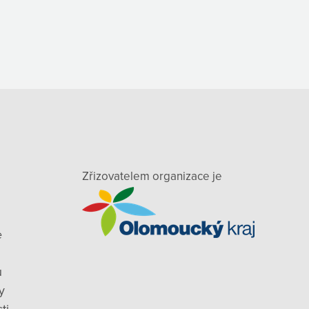
Zřizovatelem organizace je
e
ů
y