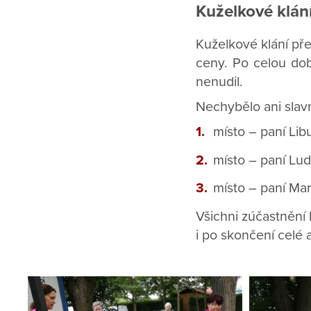
Kuželkové klán
Kuželkové klání pře
ceny. Po celou do
nenudil.
Nechybělo ani slavn
místo – paní Li
místo – paní Lu
místo – paní Ma
Všichni zúčastnění 
i po skončení celé 