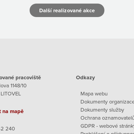
Další realizované akce
ované pracoviště
Odkazy
lova 1148/10
 LITOVEL
Mapa webu
Dokumenty organizac
Dokumenty služby
t na mapě
Ochrana oznamovatel
GDPR - webové stránk
42 240