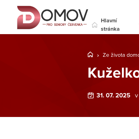
Hlavní
stránka
Ze života dom
Kuželko
31. 07. 2025
v