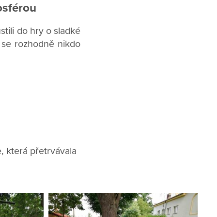
osférou
tili do hry o sladké
 se rozhodně nikdo
, která přetrvávala