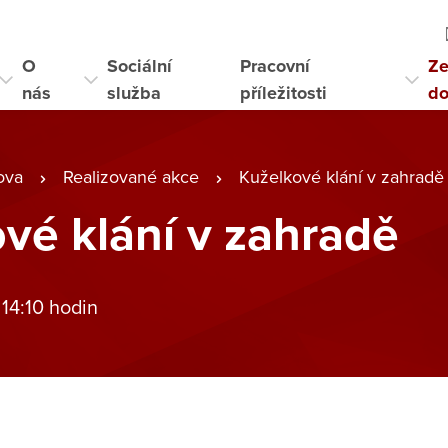
O
Sociální
Pracovní
Ze
nás
služba
příležitosti
d
ova
Realizované akce
Kuželkové klání v zahradě
vé klání v zahradě
 14:10 hodin