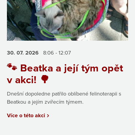
30. 07.
2026
8:06 - 12:07
🐾 Beatka a její tým opět
v akci! 🌳
Dnešní dopoledne patřilo oblíbené felinoterapii s
Beatkou a jejím zvířecím týmem.
Více o této akci