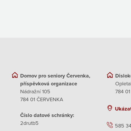
Domov pro seniory Červenka,
Dislok
příspěvková organizace
Opleta
Nádražní 105
784 01
784 01 ČERVENKA
Ukáza
Číslo datové schránky:
2drutb5
585 3