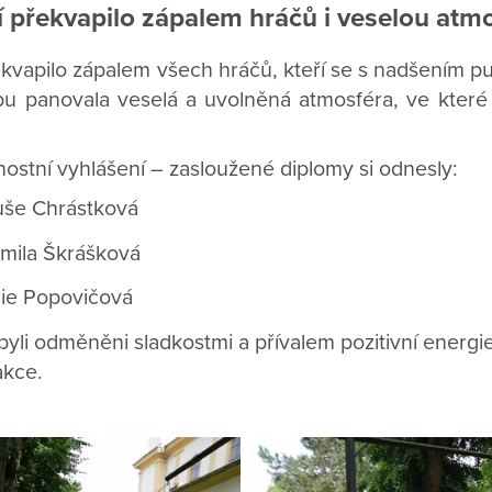
í překvapilo zápalem hráčů i veselou atm
kvapilo zápalem všech hráčů, kteří se s nadšením pus
bu panovala veselá a uvolněná atmosféra, ve které
ostní vyhlášení – zasloužené diplomy si odnesly:
buše Chrástková
dmila Škrášková
rie Popovičová
byli odměněni sladkostmi a přívalem pozitivní energie
akce.