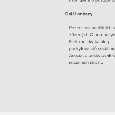
Prohlášení o přístupnos
Další odkazy
Rozcestník sociálních 
zřízených Olomoucký
Elektronický katalog
poskytovatelů sociální
Asociace poskytovatel
sociálních služeb