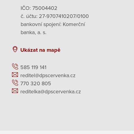
IČO: 75004402
č. účtu: 27-9707410207/0100
bankovní spojení: Komerční
banka, a. s.
Ukázat na mapě
585 119 141
reditel@dpscervenka.cz
770 320 805
reditelka@dpscervenka.cz