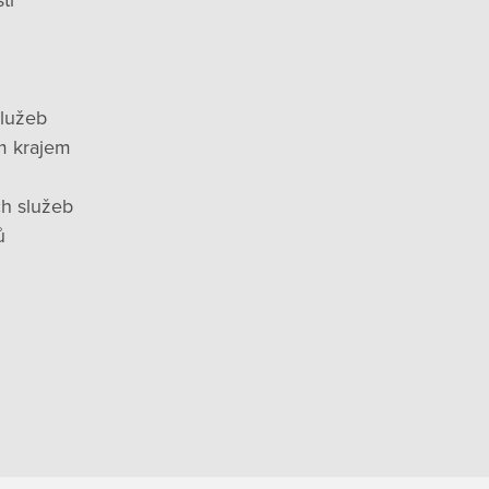
ti
služeb
m krajem
ch služeb
ů