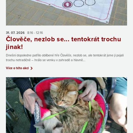
31. 07.
2026
8:16 - 12:16
Člověče, nezlob se... tentokrát trochu
jinak!
Dnešní dopoledne patřilo oblíbené hře Člověče, nezlob se, ale tentokrát jsme ji pojali
trochu netradičně – hrálo se venku v zahradě a hlavně...
Více o této akci