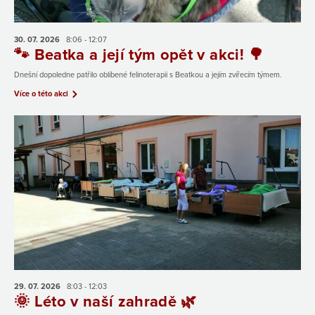
30. 07.
2026
8:06 - 12:07
🐾 Beatka a její tým opět v akci! 🌳
Dnešní dopoledne patřilo oblíbené felinoterapii s Beatkou a jejím zvířecím týmem.
Více o této akci
29. 07.
2026
8:03 - 12:03
🌞 Léto v naší zahradě 🌿