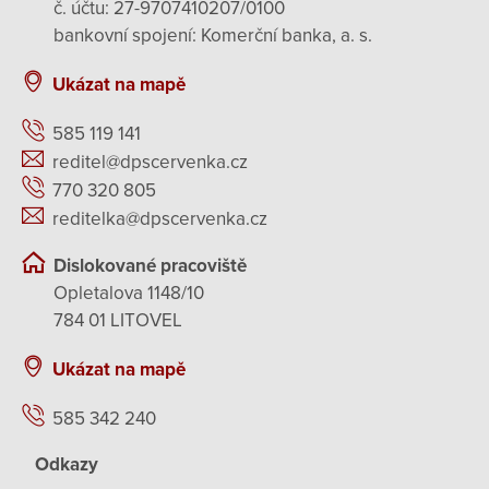
č. účtu: 27-9707410207/0100
bankovní spojení: Komerční banka, a. s.
Ukázat na mapě
585 119 141
reditel@dpscervenka.cz
770 320 805
reditelka@dpscervenka.cz
Dislokované pracoviště
Opletalova 1148/10
784 01 LITOVEL
Ukázat na mapě
585 342 240
Odkazy