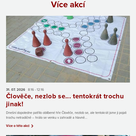
Více akcí
31. 07.
2026
8:16 - 12:16
Člověče, nezlob se... tentokrát trochu
jinak!
Dnešní dopoledne patřilo oblíbené hře Člověče, nezlob se, ale tentokrát jsme ji pojali
trochu netradičně – hrálo se venku v zahradě a hlavně...
Více o této akci