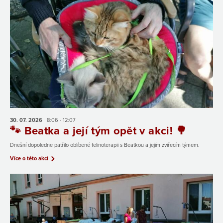
30. 07.
2026
8:06 - 12:07
🐾 Beatka a její tým opět v akci! 🌳
Dnešní dopoledne patřilo oblíbené felinoterapii s Beatkou a jejím zvířecím týmem.
Více o této akci