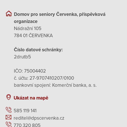
Domov pro seniory Červenka, příspěvková
organizace
Nádražní 105
784 01 ČERVENKA
Číslo datové schránky:
2drutb5
IČO: 75004402
č. účtu: 27-9707410207/0100
bankovní spojení: Komerční banka, a. s.
Ukázat na mapě
585 119 141
reditel@dpscervenka.cz
770 320 805