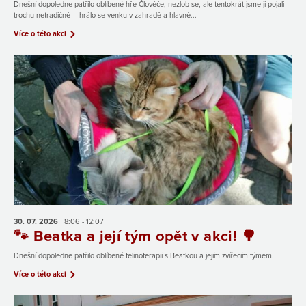
Dnešní dopoledne patřilo oblíbené hře Člověče, nezlob se, ale tentokrát jsme ji pojali
trochu netradičně – hrálo se venku v zahradě a hlavně...
Více o této akci
30. 07.
2026
8:06 - 12:07
🐾 Beatka a její tým opět v akci! 🌳
Dnešní dopoledne patřilo oblíbené felinoterapii s Beatkou a jejím zvířecím týmem.
Více o této akci