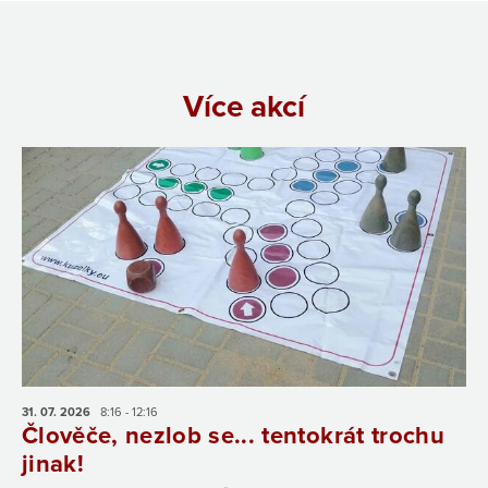
Více akcí
31. 07.
2026
8:16 - 12:16
Člověče, nezlob se... tentokrát trochu
jinak!