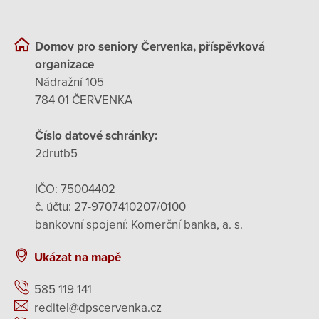
Domov pro seniory Červenka, příspěvková
organizace
Nádražní 105
784 01 ČERVENKA
Číslo datové schránky:
2drutb5
IČO: 75004402
č. účtu: 27-9707410207/0100
bankovní spojení: Komerční banka, a. s.
Ukázat na mapě
585 119 141
reditel@dpscervenka.cz