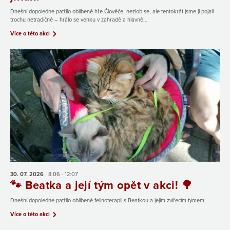
Dnešní dopoledne patřilo oblíbené hře Člověče, nezlob se, ale tentokrát jsme ji pojali
trochu netradičně – hrálo se venku v zahradě a hlavně...
Více o této akci
30. 07.
2026
8:06 - 12:07
🐾 Beatka a její tým opět v akci! 🌳
Dnešní dopoledne patřilo oblíbené felinoterapii s Beatkou a jejím zvířecím týmem.
Více o této akci