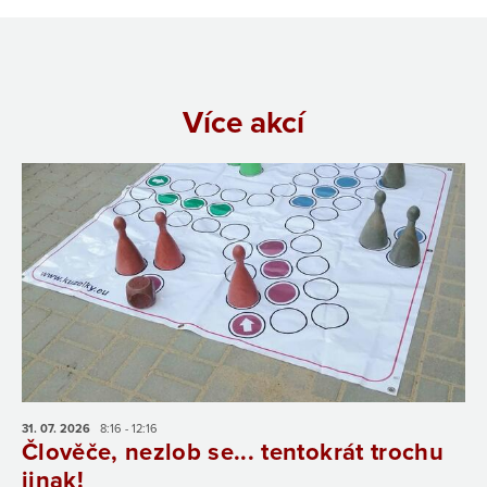
Více akcí
31. 07.
2026
8:16 - 12:16
Člověče, nezlob se... tentokrát trochu
jinak!