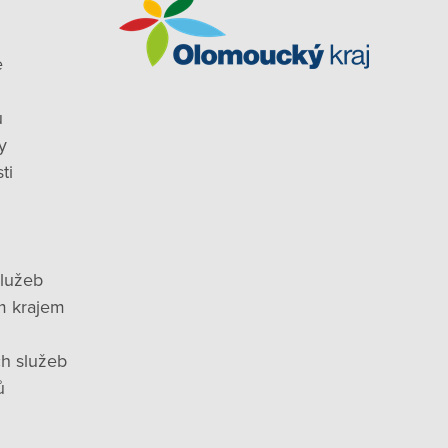
e
ů
y
ti
služeb
m krajem
ch služeb
ů