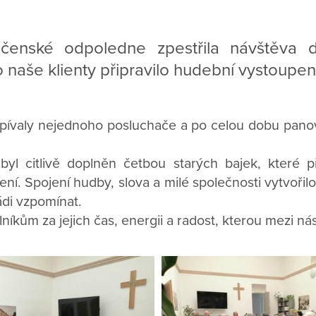
ečenské odpoledne zpestřila návštěva d
ro naše klienty připravilo hudební vystoup
ívaly nejednoho posluchače a po celou dobu panov
yl citlivě doplněn četbou starých bajek, které př
ní. Spojení hudby, slova a milé společnosti vytvoři
di vzpomínat.
kům za jejich čas, energii a radost, kterou mezi nás