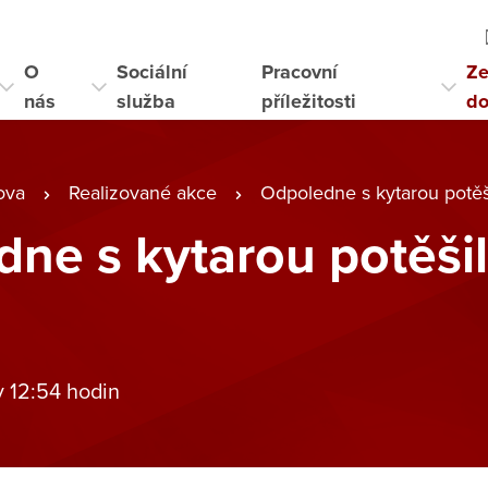
O
Sociální
Pracovní
Ze
nás
služba
příležitosti
d
ova
Realizované akce
Odpoledne s kytarou potěši
ne s kytarou potěši
v 12:54 hodin