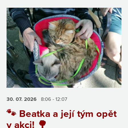
30. 07.
2026
8:06 - 12:07
🐾 Beatka a její tým opět
v akci! 🌳