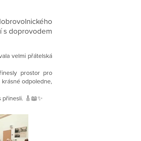
obrovolnického
ení s doprovodem
ala velmi přátelská
inesly prostor pro
lo krásné odpoledne,
 přinesli. 🎸📖✨