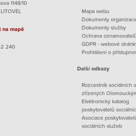
lova 1148/10
 LITOVEL
Mapa webu
Dokumenty organizac
Dokumenty služby
t na mapě
Ochrana oznamovatel
GDPR - webové stránk
42 240
Prohlášení o přístupnos
Další odkazy
Rozcestník sociálních 
zřízených Olomoucký
Elektronický katalog
poskytovatelů sociální
Asociace poskytovatel
sociálních služeb