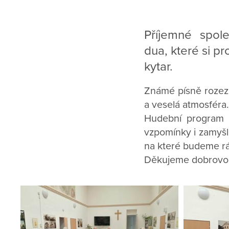
Příjemné spol
dua, které si p
kytar.
Známé písně rozezp
a veselá atmosféra.
Hudební program b
vzpomínky i zamyšle
na které budeme rá
Děkujeme dobrovolní