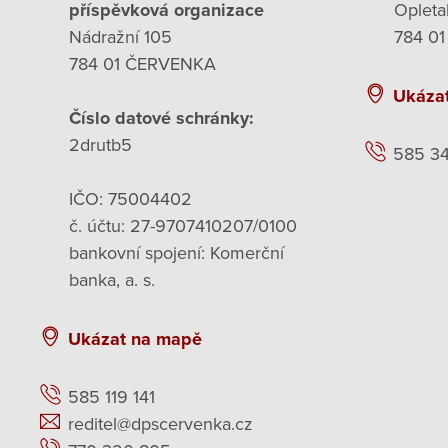
příspěvková organizace
Opleta
Nádražní 105
784 01
784 01 ČERVENKA
Ukáza
Číslo datové schránky:
2drutb5
585 3
IČO: 75004402
č. účtu: 27-9707410207/0100
bankovní spojení: Komerční
banka, a. s.
Ukázat na mapě
585 119 141
reditel@dpscervenka.cz