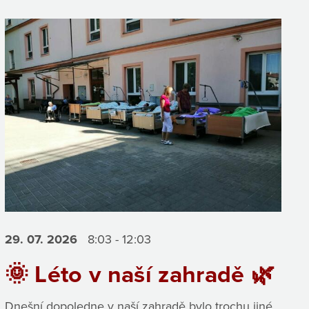
29. 07.
2026
8:03 - 12:03
🌞 Léto v naší zahradě 🌿
Dnešní dopoledne v naší zahradě bylo trochu jiné,