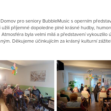
š Domov pro seniory BubbleMusic s operním předst
 si užili příjemné dopoledne plné krásné hudby, humo
Atmosféra byla velmi milá a představení vykouzlilo 
ným. Děkujeme účinkujícím za krásný kulturní zážite