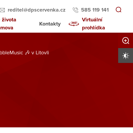
reditel@dpscervenka.cz
585 119 141
 života
Virtuální
Kontakty
omova
prohlídka
Zvětši
bleMusic 🎶 v Litovli
Vysoký 