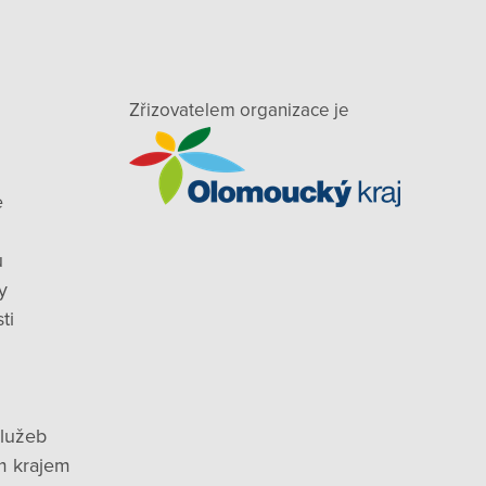
Zřizovatelem organizace je
e
ů
y
ti
služeb
m krajem