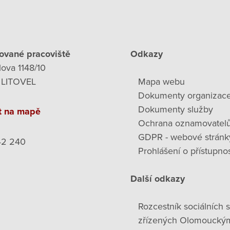
ované pracoviště
Odkazy
lova 1148/10
 LITOVEL
Mapa webu
Dokumenty organizac
Dokumenty služby
t na mapě
Ochrana oznamovatel
GDPR - webové stránk
42 240
Prohlášení o přístupnos
Další odkazy
Rozcestník sociálních 
zřízených Olomoucký