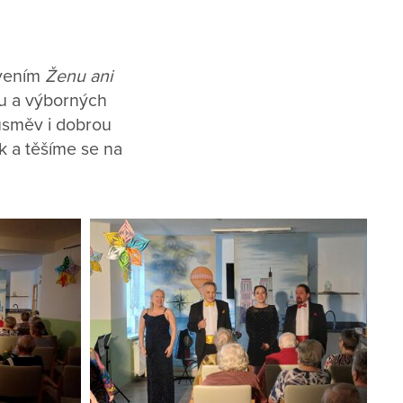
avením
Ženu ani
ru a výborných
úsměv i dobrou
k a těšíme se na