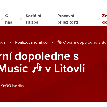
O
Sociální
Pracovní
Ze
nás
služba
příležitosti
d
ova
Realizované akce
🎭 Operní dopoledne s Bub
ní dopoledne s
usic 🎶 v Litovli
 9:00 hodin