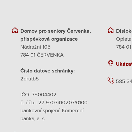
Domov pro seniory Červenka,
Dislok
příspěvková organizace
Opleta
Nádražní 105
784 01
784 01 ČERVENKA
Ukáza
Číslo datové schránky:
2drutb5
585 3
IČO: 75004402
č. účtu: 27-9707410207/0100
bankovní spojení: Komerční
banka, a. s.