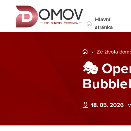
Hlavní
stránka
Ze života dom
🎭 Oper
BubbleM
18. 05. 2026
v