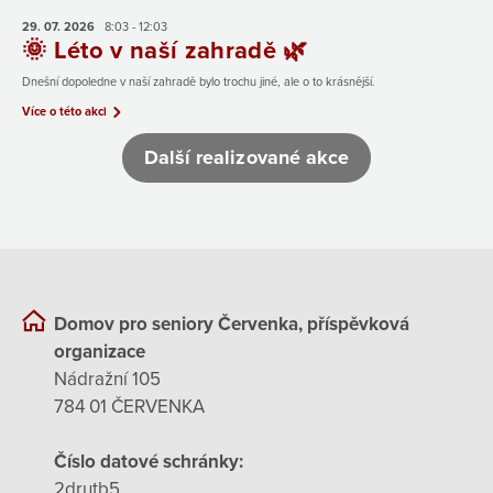
29. 07.
2026
8:03 - 12:03
🌞 Léto v naší zahradě 🌿
Dnešní dopoledne v naší zahradě bylo trochu jiné, ale o to krásnější.
Více o této akci
Další realizované akce
Domov pro seniory Červenka, příspěvková
organizace
Nádražní 105
784 01 ČERVENKA
Číslo datové schránky:
2drutb5