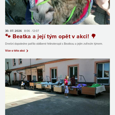
30. 07.
2026
8:06 - 12:07
🐾 Beatka a její tým opět v akci! 🌳
Dnešní dopoledne patřilo oblíbené felinoterapii s Beatkou a jejím zvířecím týmem.
Více o této akci