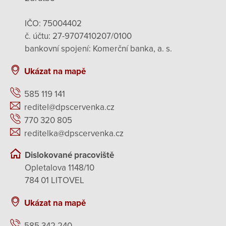
IČO: 75004402
č. účtu: 27-9707410207/0100
bankovní spojení: Komerční banka, a. s.
Ukázat na mapě
585 119 141
reditel@dpscervenka.cz
770 320 805
reditelka@dpscervenka.cz
Dislokované pracoviště
Opletalova 1148/10
784 01 LITOVEL
Ukázat na mapě
585 342 240