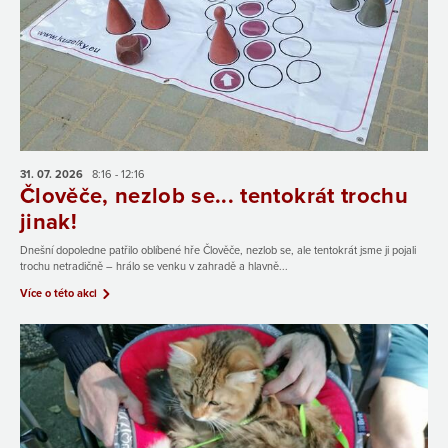
31. 07.
2026
8:16 - 12:16
Člověče, nezlob se... tentokrát trochu
jinak!
Dnešní dopoledne patřilo oblíbené hře Člověče, nezlob se, ale tentokrát jsme ji pojali
trochu netradičně – hrálo se venku v zahradě a hlavně...
Více o této akci