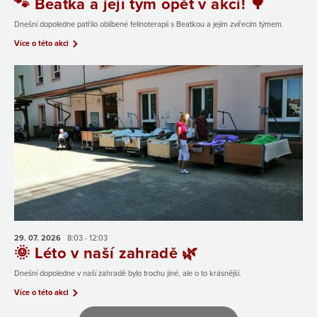
🐾 Beatka a její tým opět v akci! 🌳
Dnešní dopoledne patřilo oblíbené felinoterapii s Beatkou a jejím zvířecím týmem.
Více o této akci
29. 07.
2026
8:03 - 12:03
🌞 Léto v naší zahradě 🌿
Dnešní dopoledne v naší zahradě bylo trochu jiné, ale o to krásnější.
Více o této akci