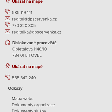
Ukázat na mapě
585 119 141
reditel@dpscervenka.cz
770 320 805
reditelka@dpscervenka.cz
Dislokované pracoviště
Opletalova 1148/10
784 01 LITOVEL
Ukázat na mapě
585 342 240
Odkazy
Mapa webu
Dokumenty organizace
Dokumenty služby