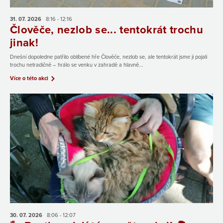
31. 07.
2026
8:16 - 12:16
Člověče, nezlob se... tentokrát trochu
jinak!
Dnešní dopoledne patřilo oblíbené hře Člověče, nezlob se, ale tentokrát jsme ji pojali
trochu netradičně – hrálo se venku v zahradě a hlavně...
Více o této akci
30. 07.
2026
8:06 - 12:07