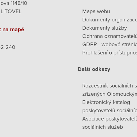
lova 1148/10
 LITOVEL
Mapa webu
Dokumenty organizac
Dokumenty služby
t na mapě
Ochrana oznamovatel
GDPR - webové stránk
42 240
Prohlášení o přístupnos
Další odkazy
Rozcestník sociálních 
zřízených Olomoucký
Elektronický katalog
poskytovatelů sociální
Asociace poskytovatel
sociálních služeb