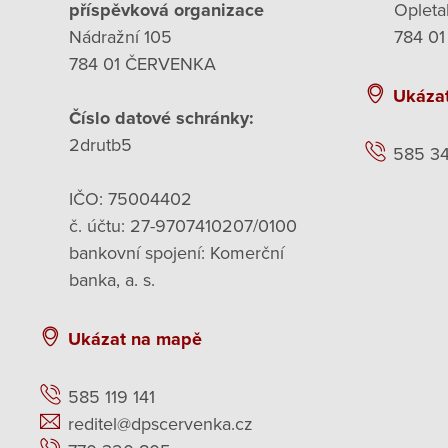
příspěvková organizace
Opleta
Nádražní 105
784 01
784 01 ČERVENKA
Ukáza
Číslo datové schránky:
2drutb5
585 3
IČO: 75004402
č. účtu: 27-9707410207/0100
bankovní spojení: Komerční
banka, a. s.
Ukázat na mapě
585 119 141
reditel@dpscervenka.cz