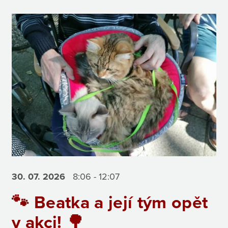
30. 07.
2026
8:06 - 12:07
🐾 Beatka a její tým opět
v akci! 🌳