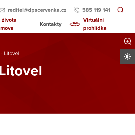
reditel@dpscervenka.cz
585 119 141
 života
Virtuální
Kontakty
omova
prohlídka
Zvětši
- Litovel
Vysoký 
Litovel