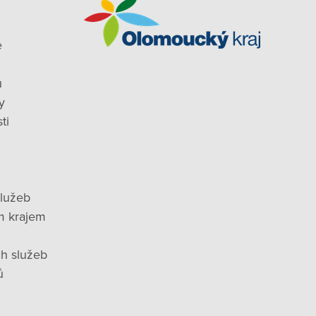
e
ů
y
ti
služeb
m krajem
ch služeb
ů