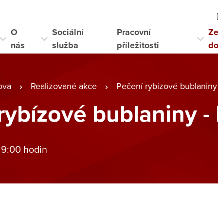
O
Sociální
Pracovní
Ze
nás
služba
příležitosti
d
ova
Realizované akce
Pečení rybízové bublaniny 
rybízové bublaniny - 
 9:00 hodin