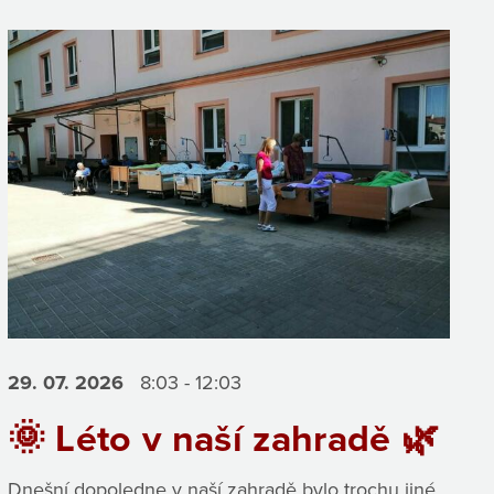
29. 07.
2026
8:03 - 12:03
🌞 Léto v naší zahradě 🌿
Dnešní dopoledne v naší zahradě bylo trochu jiné,