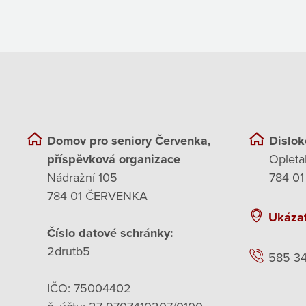
Domov pro seniory Červenka,
Dislok
příspěvková organizace
Opleta
Nádražní 105
784 01
784 01 ČERVENKA
Ukáza
Číslo datové schránky:
2drutb5
585 3
IČO: 75004402