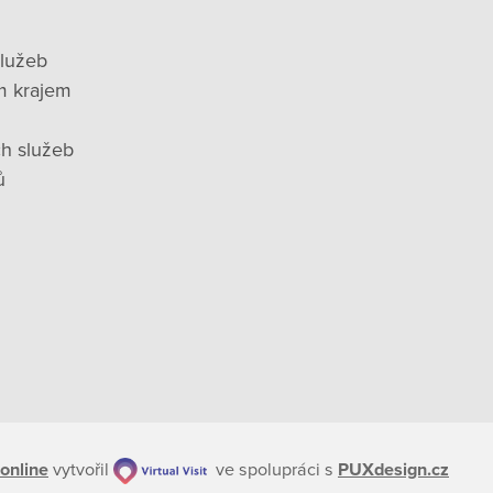
služeb
m krajem
ch služeb
ů
online
vytvořil
ve spolupráci s
PUXdesign.cz