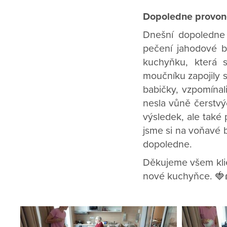
Dopoledne provon
Dnešní dopoledne 
pečení jahodové b
kuchyňku, která s
moučníku zapojily s
babičky, vzpomínal
nesla vůně čerstvý
výsledek, ale také
jsme si na voňavé 
dopoledne.
Děkujeme všem klien
nové kuchyňce. 🍓