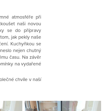
emné atmosféře při
zkoušet naši novou
tky se do přípravy
 tom, jak pekly naše
ečení. Kuchyňkou se
ineslo nejen chutný
nému času. Na závěr
pomínky na vydařené
olečné chvíle v naší