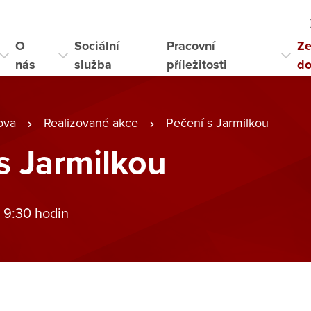
O
Sociální
Pracovní
Ze
nás
služba
příležitosti
d
ova
Realizované akce
Pečení s Jarmilkou
s Jarmilkou
 9:30 hodin