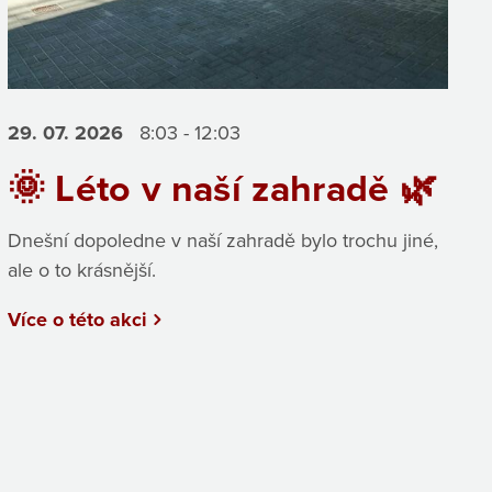
29. 07.
2026
8:03 - 12:03
🌞 Léto v naší zahradě 🌿
Dnešní dopoledne v naší zahradě bylo trochu jiné,
ale o to krásnější.
Více o této akci