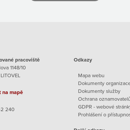
ované pracoviště
Odkazy
lova 1148/10
 LITOVEL
Mapa webu
Dokumenty organizac
Dokumenty služby
t na mapě
Ochrana oznamovatel
GDPR - webové stránk
42 240
Prohlášení o přístupnos