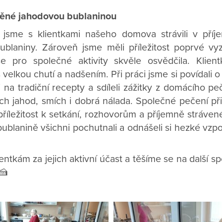
ěné jahodovou bublaninou
jsme s klientkami našeho domova strávili v příj
ublaniny. Zároveň jsme měli příležitost poprvé vy
e pro společné aktivity skvěle osvědčila. Klien
 velkou chutí a nadšením. Při práci jsme si povídali o
i na tradiční recepty a sdíleli zážitky z domácího p
ch jahod, smích i dobrá nálada. Společné pečení př
 příležitost k setkání, rozhovorům a příjemně stráve
bublanině všichni pochutnali a odnášeli si hezké vz
tkám za jejich aktivní účast a těšíme se na další sp
🍰