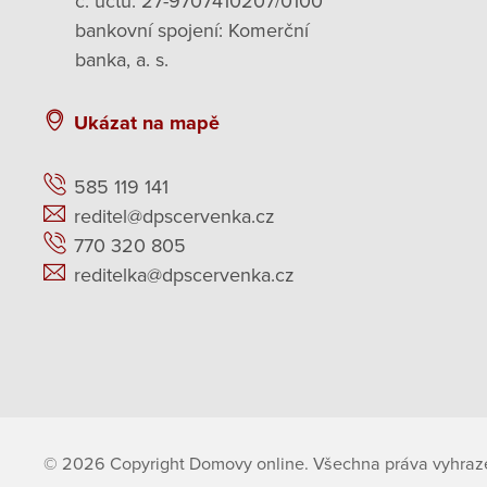
č. účtu: 27-9707410207/0100
bankovní spojení: Komerční
banka, a. s.
Ukázat na mapě
585 119 141
reditel@dpscervenka.cz
770 320 805
reditelka@dpscervenka.cz
© 2026 Copyright Domovy online. Všechna práva vyhraz