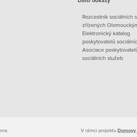
Další odkazy
Rozcestník sociálních 
zřízených Olomoucký
Elektronický katalog
poskytovatelů sociální
Asociace poskytovatel
sociálních služeb
ena.
V rámci projektu
Domovy 