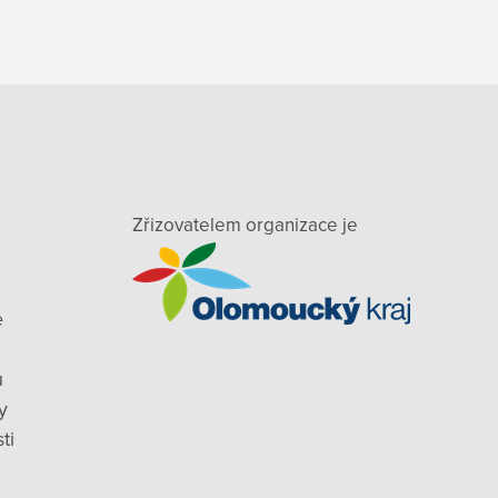
Zřizovatelem organizace je
e
ů
y
ti