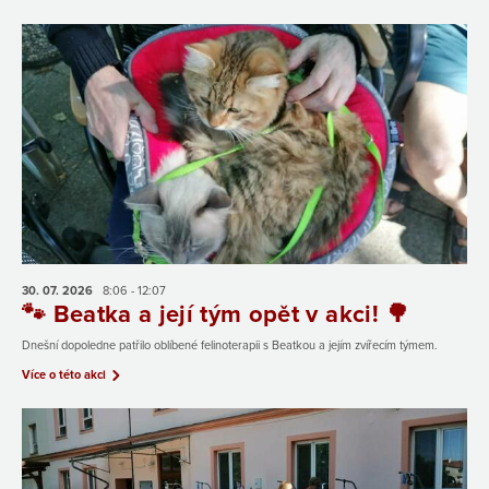
30. 07.
2026
8:06 - 12:07
🐾 Beatka a její tým opět v akci! 🌳
Dnešní dopoledne patřilo oblíbené felinoterapii s Beatkou a jejím zvířecím týmem.
Více o této akci