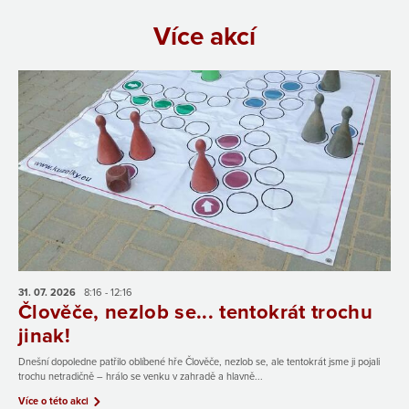
Více akcí
31. 07.
2026
8:16 - 12:16
Člověče, nezlob se... tentokrát trochu
jinak!
Dnešní dopoledne patřilo oblíbené hře Člověče, nezlob se, ale tentokrát jsme ji pojali
trochu netradičně – hrálo se venku v zahradě a hlavně...
Více o této akci