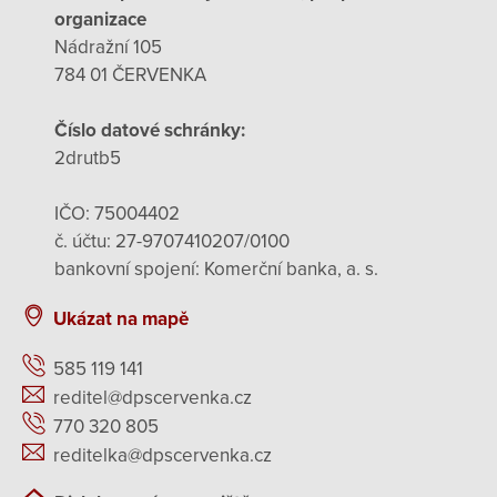
organizace
Nádražní 105
784 01 ČERVENKA
Číslo datové schránky:
2drutb5
IČO: 75004402
č. účtu: 27-9707410207/0100
bankovní spojení: Komerční banka, a. s.
Ukázat na mapě
585 119 141
reditel@dpscervenka.cz
770 320 805
reditelka@dpscervenka.cz