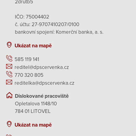
2drutb5
IČO: 75004402
č. účtu: 27-9707410207/0100
bankovní spojení: Komerční banka, a. s.
Ukázat na mapě
585 119 141
reditel@dpscervenka.cz
770 320 805
reditelka@dpscervenka.cz
Dislokované pracoviště
Opletalova 1148/10
784 01 LITOVEL
Ukázat na mapě