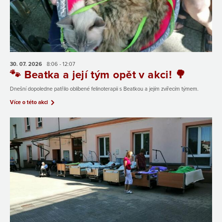
30. 07.
2026
8:06 - 12:07
🐾 Beatka a její tým opět v akci! 🌳
Dnešní dopoledne patřilo oblíbené felinoterapii s Beatkou a jejím zvířecím týmem.
Více o této akci