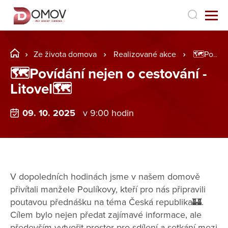
Ze života domova
Realizované akce
🗺️Povídání nejen o cestování - Litovel🗺️
🗺️Povídání nejen o cestování -
Litovel🗺️
09. 10. 2025
v 9:00 hodin
V dopoledních hodinách jsme v našem domově
přivítali manžele Poulíkovy, kteří pro nás připravili
poutavou přednášku na téma Česká republika🏰.
Cílem bylo nejen předat zajímavé informace, ale
především vytvořit prostor pro sdílení a setkání mezi