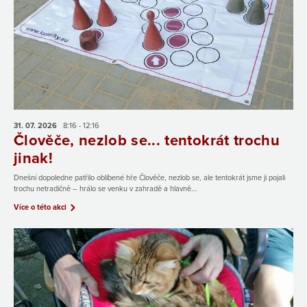
31. 07.
2026
8:16 - 12:16
Člověče, nezlob se... tentokrát trochu
jinak!
Dnešní dopoledne patřilo oblíbené hře Člověče, nezlob se, ale tentokrát jsme ji pojali
trochu netradičně – hrálo se venku v zahradě a hlavně...
Více o této akci