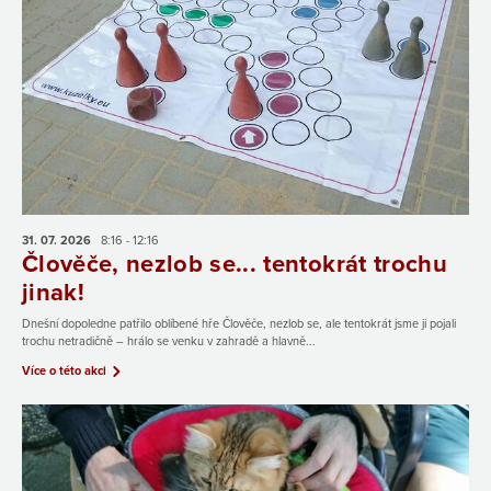
31. 07.
2026
8:16 - 12:16
Člověče, nezlob se... tentokrát trochu
jinak!
Dnešní dopoledne patřilo oblíbené hře Člověče, nezlob se, ale tentokrát jsme ji pojali
trochu netradičně – hrálo se venku v zahradě a hlavně...
Více o této akci