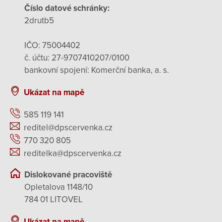
Číslo datové schránky:
2drutb5
IČO: 75004402
č. účtu: 27-9707410207/0100
bankovní spojení: Komerční banka, a. s.
Ukázat na mapě
585 119 141
reditel@dpscervenka.cz
770 320 805
reditelka@dpscervenka.cz
Dislokované pracoviště
Opletalova 1148/10
784 01 LITOVEL
Ukázat na mapě