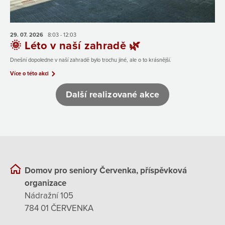
29. 07.
2026
8:03 - 12:03
🌞 Léto v naší zahradě 🌿
Dnešní dopoledne v naší zahradě bylo trochu jiné, ale o to krásnější.
Více o této akci
Další realizované akce
Domov pro seniory Červenka, příspěvková
organizace
Nádražní 105
784 01 ČERVENKA