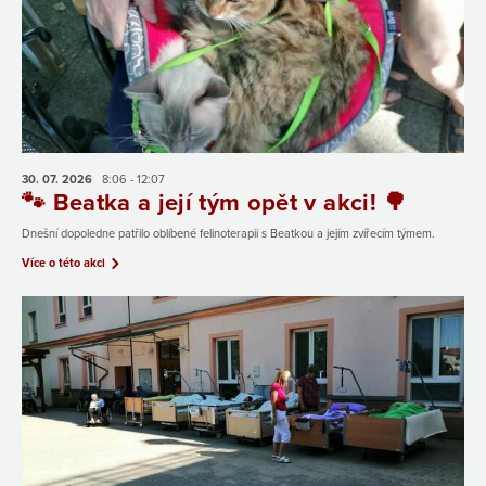
30. 07.
2026
8:06 - 12:07
🐾 Beatka a její tým opět v akci! 🌳
Dnešní dopoledne patřilo oblíbené felinoterapii s Beatkou a jejím zvířecím týmem.
Více o této akci