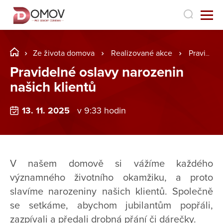
Ze života domova
Realizované akce
Pravidelné oslavy narozenin našich klientů
Pravidelné oslavy narozenin
našich klientů
13. 11. 2025
v 9:33 hodin
V našem domově si vážíme každého
významného životního okamžiku, a proto
slavíme narozeniny našich klientů. Společně
se setkáme, abychom jubilantům popřáli,
zazpívali a předali drobná přání či dárečky.