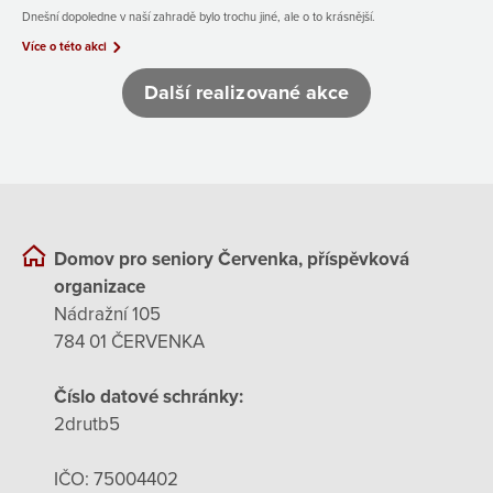
Dnešní dopoledne v naší zahradě bylo trochu jiné, ale o to krásnější.
Více o této akci
Další realizované akce
Domov pro seniory Červenka, příspěvková
organizace
Nádražní 105
784 01 ČERVENKA
Číslo datové schránky:
2drutb5
IČO: 75004402