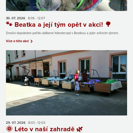
30. 07.
2026
8:06 - 12:07
🐾 Beatka a její tým opět v akci! 🌳
Dnešní dopoledne patřilo oblíbené felinoterapii s Beatkou a jejím zvířecím týmem.
Více o této akci
29. 07.
2026
8:03 - 12:03
🌞 Léto v naší zahradě 🌿