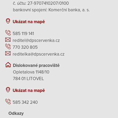
č. účtu: 27-9707410207/0100
bankovní spojení: Komerční banka, a. s.
Ukázat na mapě
585 119 141
reditel@dpscervenka.cz
770 320 805
reditelka@dpscervenka.cz
Dislokované pracoviště
Opletalova 1148/10
784 01 LITOVEL
Ukázat na mapě
585 342 240
Odkazy