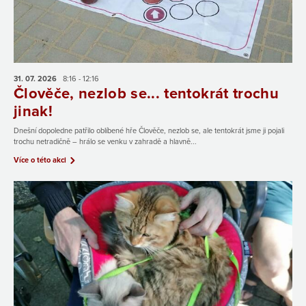
31. 07.
2026
8:16 - 12:16
Člověče, nezlob se... tentokrát trochu
jinak!
Dnešní dopoledne patřilo oblíbené hře Člověče, nezlob se, ale tentokrát jsme ji pojali
trochu netradičně – hrálo se venku v zahradě a hlavně...
Více o této akci