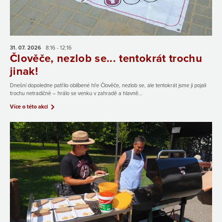
31. 07.
2026
8:16 - 12:16
Člověče, nezlob se... tentokrát trochu
jinak!
Dnešní dopoledne patřilo oblíbené hře Člověče, nezlob se, ale tentokrát jsme ji pojali
trochu netradičně – hrálo se venku v zahradě a hlavně...
Více o této akci