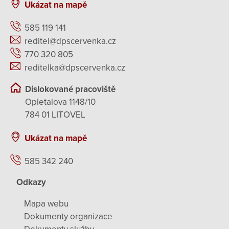
Ukázat na mapě
585 119 141
reditel@dpscervenka.cz
770 320 805
reditelka@dpscervenka.cz
Dislokované pracoviště
Opletalova 1148/10
784 01 LITOVEL
Ukázat na mapě
585 342 240
Odkazy
Mapa webu
Dokumenty organizace