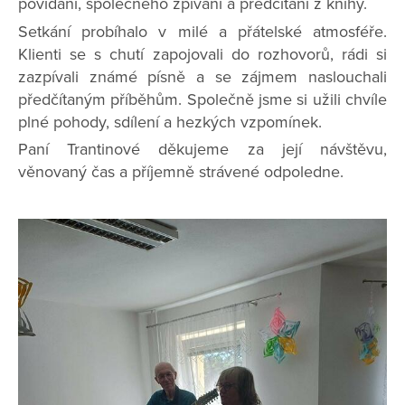
povídání, společného zpívání a předčítání z knihy.
Setkání probíhalo v milé a přátelské atmosféře.
Klienti se s chutí zapojovali do rozhovorů, rádi si
zazpívali známé písně a se zájmem naslouchali
předčítaným příběhům. Společně jsme si užili chvíle
plné pohody, sdílení a hezkých vzpomínek.
Paní Trantinové děkujeme za její návštěvu,
věnovaný čas a příjemně strávené odpoledne.